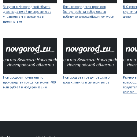
За сутки в Новгородской области
Пять новгородских проектов
В Окулов
двое водителей не справились с
благоустройства поборются за
кирпична
управлением и врезались в
победу во всероссийском конкурсе
депо
препятствие
Новгородская компания по
Новгородцев предупредили о
Размер 
производству прицепов вложит 400
грозах, ливнях и сильном ветре
новгород
млн рублей в модернизацию
получате
накоплен