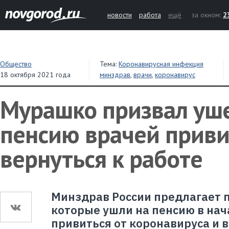
новости
работа
ещё
за окном:
2
Общество
Тема:
Коронавирусная инфекция
18 октября 2021 года
минздрав
,
врачи
,
коронавирус
Мурашко призвал уш
пенсию врачей приви
вернуться к работе
Минздрав России предлагает
которые ушли на пенсию в на
привиться от коронавируса и в