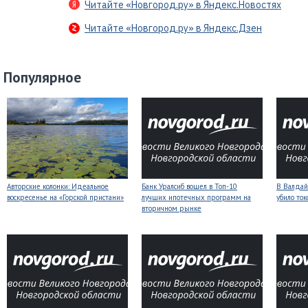
Читайте «Новгород.ру» в Яндекс.Новостях
Читайте «Новгород.ру» в Яндекс.Дзен
Популярное
Авторские колонки: Идеальное
Банк Уралсиб вошел в Топ-10
В Валдай
воскресенье на «Горской пристани»
лучших ипотечных программ на
убило то
вторичном рынке