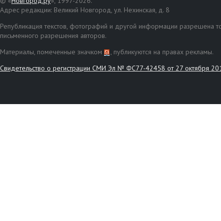
© «
Новгород.ру
», 1997-2026.
Адрес редакции: Великий Новгород, ул. Нехинская, д. 8
Републикация текстов, фотографий и другой информации разрешена то
письменного разрешения авторов.
Материалы, помеченные значком
, публикуются на правах рекламы.
Свидетельство о регистрации СМИ Эл № ФС77-42458 от 27 октября 20