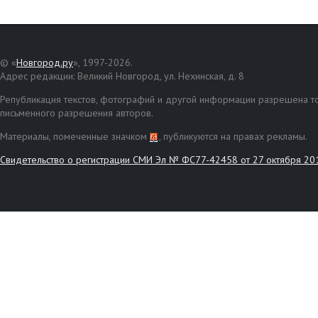
© «
Новгород.ру
», 1997-2026.
Адрес редакции: Великий Новгород, ул. Нехинская, д. 8
Републикация текстов, фотографий и другой информации разрешена то
письменного разрешения авторов.
Материалы, помеченные значком
, публикуются на правах рекламы.
Свидетельство о регистрации СМИ Эл № ФС77-42458 от 27 октября 20