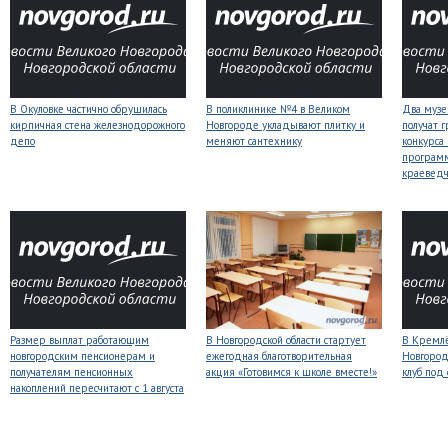
В Окуловке частично обрушилась
В поликлинике №4 в Великом
Два музе
кирпичная стена железнодорожного
Новгороде укладывают плитку и
получат 
депо
меняют сантехнику
конкурса
програм
краеведч
Размер выплат работающим
В Новгородской области стартует
В Кремлё
новгородским пенсионерам и
ежегодная благотворительная
Новгород
получателям пенсионных
акция «Готовимся к школе вместе!»
клуб под
накоплений пересчитают с 1 августа