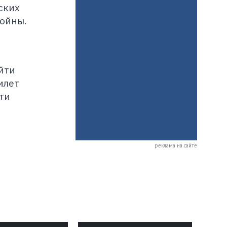
ских
ойны.
йти
илет
ти
реклама на сайте