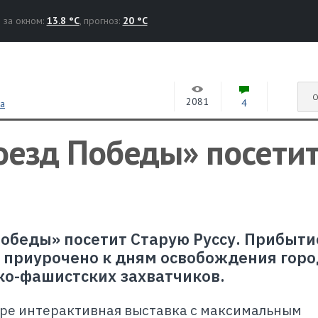
за окном:
13.8 °C
, прогноз:
20 °C
О
2081
4
са
оезд Победы» посети
Победы» посетит Старую Руссу. Прибыти
 приурочено к дням освобождения горо
ко-фашистских захватчиков.
ире интерактивная выставка с максимальным