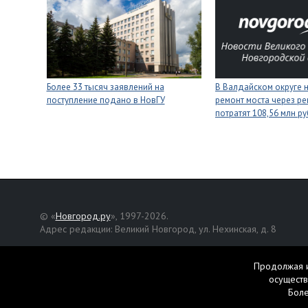
Более 33 тысяч заявлений на
В Валдайском округе 
поступление подано в НовГУ
ремонт моста через ре
потратят 108,56 млн р
© «
Новгород.ру
», 1997-2026.
Адрес редакции: Великий Новгород, ул. Нехинская, д. 8
Републикация текстов, фотографий и другой информации раз
разрешения авторов.
Продолжая и
осуществ
Материалы, помеченные значком
, публикуются на правах р
Бол