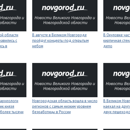
ой области
В августе в Великом Новгороде
В Окуловке ча
равились с
пройдут концерты под открытым
кирпичная сте
сь в
небом
депо
 археологи
Новгородская область вошла в число
В Великом Нов
ик князя
регионов с самым низким уровнем
наехал на друг
более тысячи
безработицы в России
двух пешеход