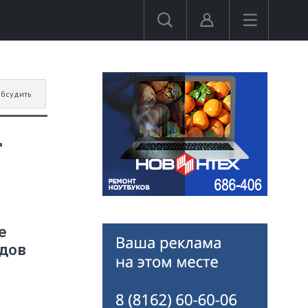
бсудить
т
е
дов