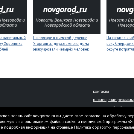
на капитальный
На пожаре в шимской деревне
На капитальный
ку Хоронятка
Уторгош из двухэтажного дома
реку Смердомк
ублей
эвакуировали четырёх человек
округе потратя
контакты
размещение рекламы
политика обработки 
решена только с письменного
спользовать сайт novgorod.ru вы даете свое согласие на обработку пе
Настоящий ресурс мо
ляемую с использованием файлов cookie и метрической программы «Я
екламы.
ее подробная информация на странице
Политика обработки персональ
Нашли ошибку? Выдели