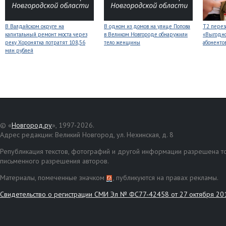
В Валдайском округе на
В одном из домов на улице Попова
Т2 перез
капитальный ремонт моста через
в Великом Новгороде обнаружили
«Выгодно
реку Хоронятка потратят 108,56
тело женщины
абоненто
млн рублей
© «
Новгород.ру
», 1997-2026.
Адрес редакции: Великий Новгород, ул. Нехинская, д. 8
Републикация текстов, фотографий и другой информации разрешена то
письменного разрешения авторов.
Материалы, помеченные значком
, публикуются на правах рекламы.
Свидетельство о регистрации СМИ Эл № ФС77-42458 от 27 октября 20