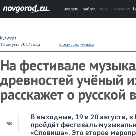
новости
работа
ещё
за окном:
1
Культура
16 августа 2017 года
фестиваль
,
музыка
На фестивале музык
древностей учёный и
расскажет о русской 
В выходные, 19 и 20 августа, 
пройдёт фестиваль музыкаль
«Словиша». Это второе меропр