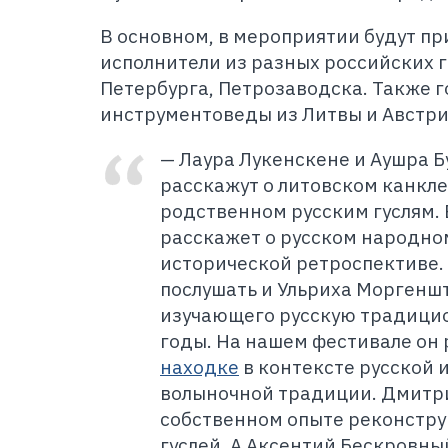
В основном, в мероприятии будут пр
исполнители из разных российских г
Петербурга, Петрозаводска. Также г
инструментоведы из Литвы и Австри
— Лаура Лукенскене и Аушра Б
расскажут о литовском канкл
родственном русским гуслям.
расскажет о русском народно
исторической ретроспективе.
послушать и Ульриха Моргеншт
изучающего русскую традици
годы. На нашем фестивале он
находке
в контексте русской
волыночной традиции. Дмитр
собственном опыте реконстр
гуслей. А Аксентий Бескровны