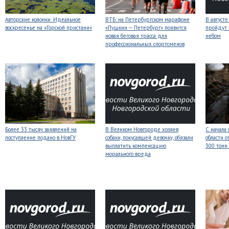
Авторские колонки: Идеальное
ВТБ: на Петербургском марафоне
В август
воскресенье на «Горской пристани»
«Пушкин — Петербург» появится
пройдут
новая беговая трасса для
небом
профессиональных спортсменов
Более 33 тысяч заявлений на
В Великом Новгороде хозяев
С начала
поступление подано в НовГУ
собаки, покусавшей девочку, обязали
области о
выплатить компенсацию
300 тонн
морального вреда