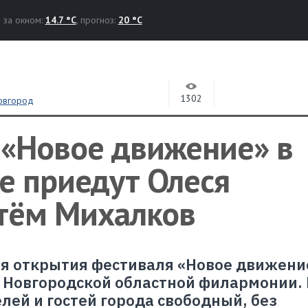
за окном:
14.7 °C
, прогноз:
20 °C
1302
овгород
 «Новое движение» в
е приедут Олеся
ртём Михалков
я открытия фестиваля «Новое движени
 в Новгородской областной филармонии.
лей и гостей города свободный, без