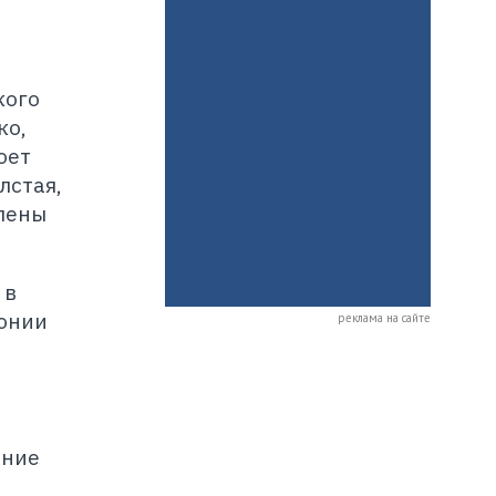
кого
ко,
оет
лстая,
члены
 в
монии
реклама на сайте
рние