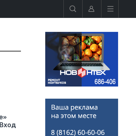
е»
 Вход