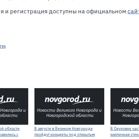
ия и регистрация доступны на официальном
сай
тях
ой области
В августе в Великом Новгороде
В Окуловке ча
равились с
пройдут концерты под открытым
кирпичная сте