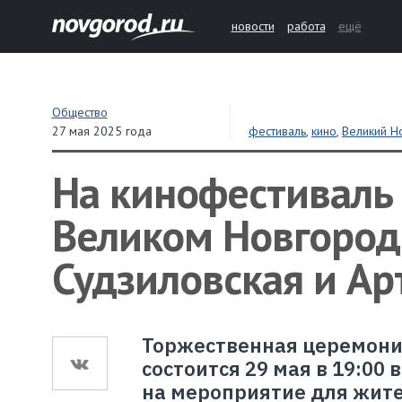
новости
работа
ещё
Общество
27 мая 2025 года
фестиваль
,
кино
,
Великий Н
На кинофестиваль
Великом Новгород
Судзиловская и А
Торжественная церемони
состоится 29 мая в 19:00
на мероприятие для жите