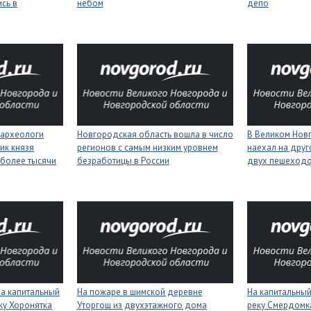
сь в
небом
депо
 археологи
Новгородская область вошла в число
В Великом Нов
ик князя
регионов с самым низким уровнем
наехал на друг
более тысячи
безработицы в России
двух пешеход
на капитальный
На пожаре в шимской деревне
На капитальный
ку Хоронятка
Уторгош из двухэтажного дома
реку Смердомк