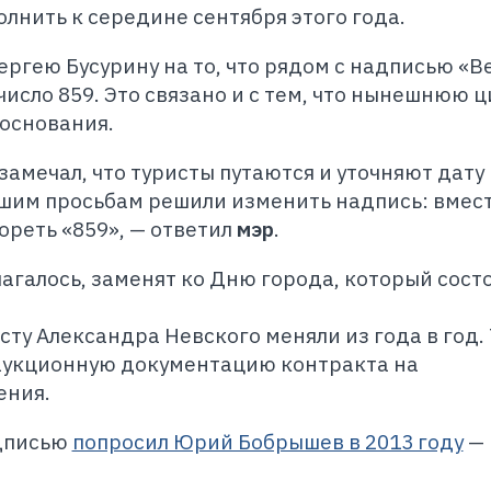
лнить к середине сентября этого года.
ергею Бусурину на то, что рядом с надписью «В
исло 859. Это связано и с тем, что нынешнюю 
основания.
замечал, что туристы путаются и уточняют дату
ашим просьбам решили изменить надпись: вмес
ореть «859», — ответил
мэр
.
агалось, заменят ко Дню города, который состо
ту Александра Невского меняли из года в год.
 аукционную документацию контракта на
ения.
адписью
попросил Юрий Бобрышев в 2013 году
— 