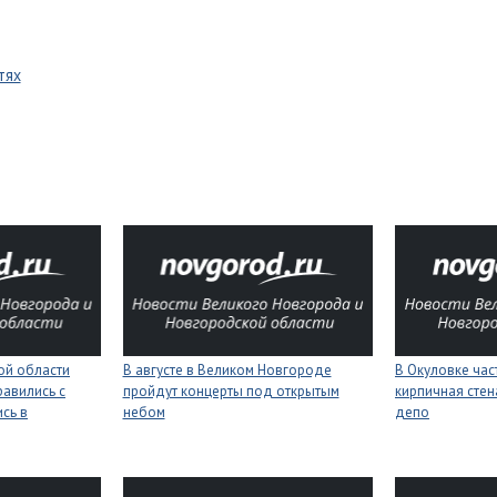
тях
ой области
В августе в Великом Новгороде
В Окуловке ча
равились с
пройдут концерты под открытым
кирпичная сте
сь в
небом
депо