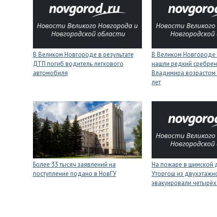
В Великом Новгороде в результате
В Великом Новгороде
ДТП погиб водитель легкового
нашли редкий сребрен
автомобиля
Владимира возрастом 
лет
Более 33 тысяч заявлений на
На пожаре в шимской 
поступление подано в НовГУ
Уторгош из двухэтажн
эвакуировали четырёх