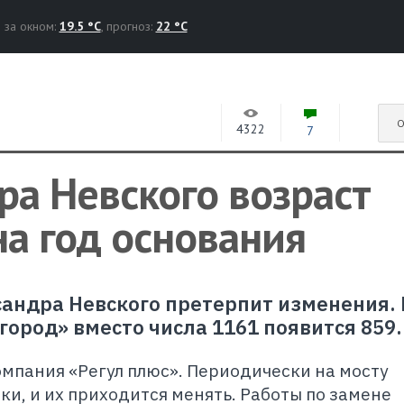
за окном:
19.5 °C
, прогноз:
22 °C
О
4322
7
ра Невского возраст
а год основания
сандра Невского претерпит изменения.
ород» вместо числа 1161 появится 859.
мпания «Регул плюс». Периодически на мосту
и, и их приходится менять. Работы по замене