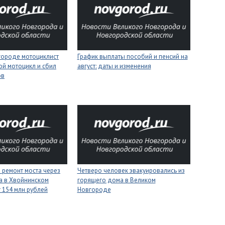
городе мотоциклист
График выплаты пособий и пенсий на
ой мотоцикл и сбил
август: даты и изменения
ов
 ремонт моста через
Четверо человек эвакуировались из
а в Хвойнинском
горящего дома в Великом
т 154 млн рублей
Новгороде