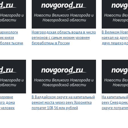
 археологи
Новгородская область вошла в число
В Великом Нов
ик князя
регионов с самым низким уровнем
наехал на друг
более тысячи
безработицы в России
двух пешеход
деревне
В Валдайском округе на капитальный
На капитальный
ого дома
ремонт моста через реку Хоронятка
реку Смердомк
 человек
потратят 108,56 млн рублей
округе потратя