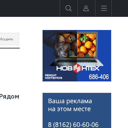
бсудить
 Рядом