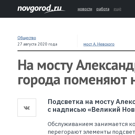
новости
работа
ещё
Общество
27 августа 2020 года
мост А. Невского
На мосту Александ
города поменяют н
Подсветка на мосту Алек
с надписью «Великий Новг
Обслуживанием занимается ко
перегорают элементы подсветк