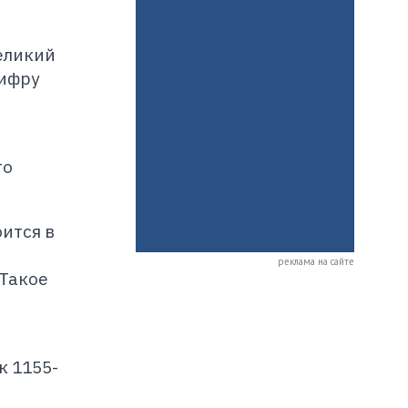
еликий
цифру
то
ится в
реклама на сайте
 Такое
к 1155-