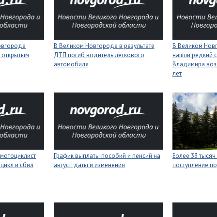
Новгороде
В Великом Новгороде в результате
В Великом Нов
 открытым
ДТП погиб водитель легкового
нашли редкий с
автомобиля
Владимира воз
лет
мотоциклист
График выплаты пособий и пенсий на
Более 33 тысяч
цикл и сбил
август: даты и изменения
поступление п