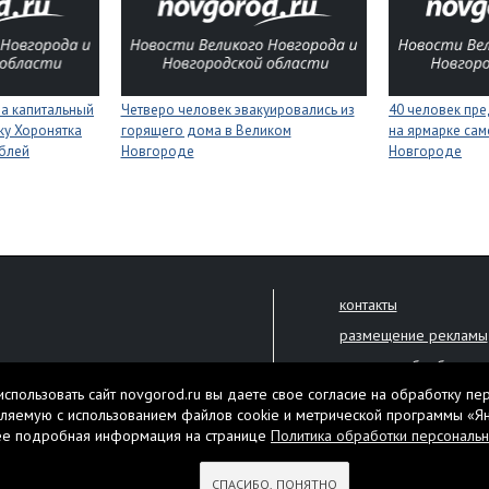
на капитальный
Четверо человек эвакуировались из
40 человек пре
ку Хоронятка
горящего дома в Великом
на ярмарке сам
ублей
Новгороде
Новгороде
контакты
размещение рекламы
политика обработки 
решена только с письменного
спользовать сайт novgorod.ru вы даете свое согласие на обработку пе
Настоящий ресурс мо
ляемую с использованием файлов cookie и метрической программы «Я
екламы.
ее подробная информация на странице
Политика обработки персональ
Нашли ошибку? Выдели
тября 2010 года
СПАСИБО, ПОНЯТНО