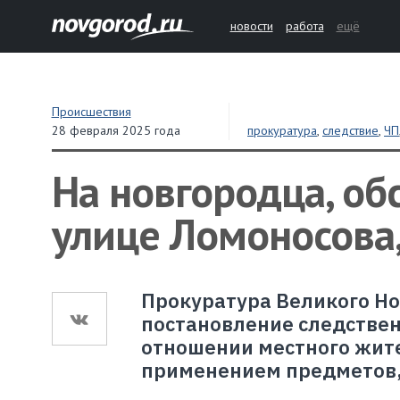
новости
работа
ещё
Происшествия
28 февраля 2025 года
прокуратура
,
следствие
,
ЧП
На новгородца, об
улице Ломоносова,
Прокуратура Великого Н
постановление следствен
отношении местного жител
применением предметов, 