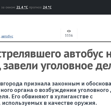
за окном:
21.4 °C
, прогноз:
24 °C
3336
,
автобус
стрелявшего автобус 
 завели уголовное де
овгорода признала законным и обосно
ного органа о возбуждении уголовного 
я. Его обвиняют в хулиганстве с
используемых в качестве оружия.