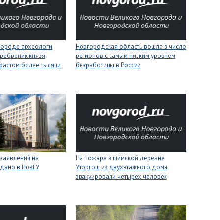
городе археологи
Новгородская область вошла в число
ребреник князя
регионов с самым низким уровнем
растом более тысячи
безработицы в России
 заявлений на
На пожаре в шимской деревне
одано в НовГУ
Уторгош из двухэтажного дома
эвакуировали четырёх человек