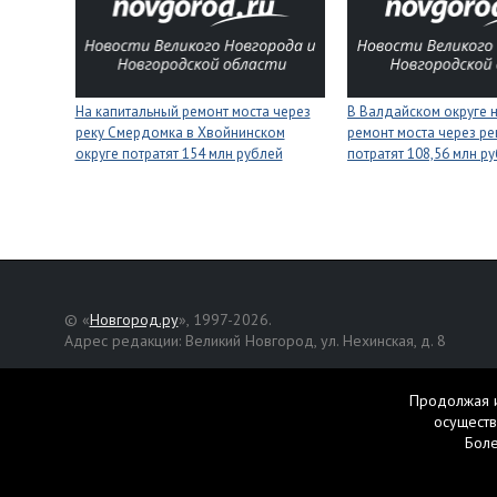
На капитальный ремонт моста через
В Валдайском округе 
реку Смердомка в Хвойнинском
ремонт моста через ре
округе потратят 154 млн рублей
потратят 108,56 млн р
© «
Новгород.ру
», 1997-2026.
Адрес редакции: Великий Новгород, ул. Нехинская, д. 8
Републикация текстов, фотографий и другой информации раз
разрешения авторов.
Продолжая и
осуществ
Материалы, помеченные значком
, публикуются на правах р
Бол
Свидетельство о регистрации СМИ Эл № ФС77-42458 от 27 ок