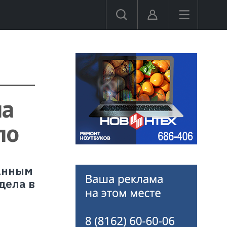
на
ло
ванным
дела в