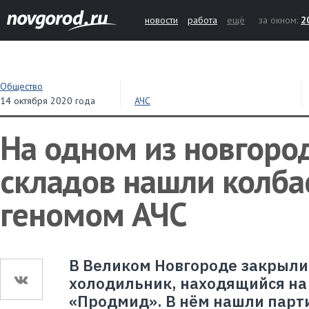
новости
работа
ещё
за окном:
2
Общество
14 октября 2020 года
АЧС
На одном из новгоро
складов нашли колбас
геномом АЧС
В Великом Новгороде закрыли
холодильник, находящийся на
«Продмид». В нём нашли парт