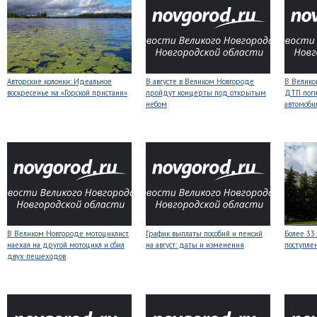
Авторские колонки: Идеальное
В августе в Великом Новгороде
В Велико
воскресенье на «Горской пристани»
пройдут концерты под открытым
ДТП поги
небом
автомоби
В Великом Новгороде мотоциклист
График выплаты пособий и пенсий
Более 33
наехал на другой мотоцикл и сбил
на август: даты и изменения
поступле
двух пешеходов