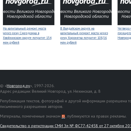
На капитальный ремонт моста
В Валдайском округе на
Четверо 
через реку Смердомка в
капитальный ремонт моста через
горящего
Хвойнинском округе потратят 154
реку Хоронятка потратят 108,56
Новгоро
млн рублей
млн рублей
© «
Новгород.ру
», 1997-2026.
Адрес редакции: Великий Новгород, ул. Нехинская, д. 8
Републикация текстов, фотографий и другой информации разрешена то
письменного разрешения авторов.
Материалы, помеченные значком
, публикуются на правах рекламы.
Свидетельство о регистрации СМИ Эл № ФС77-42458 от 27 октября 20