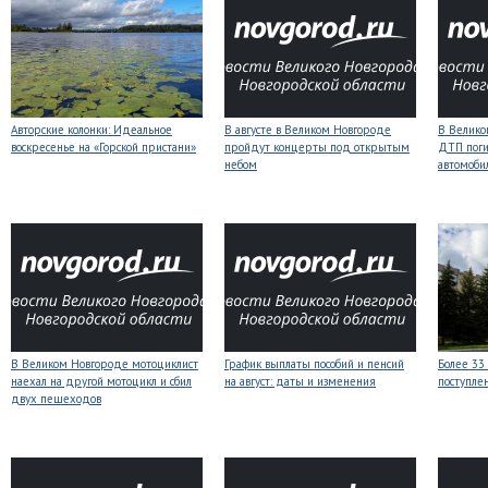
Авторские колонки: Идеальное
В августе в Великом Новгороде
В Велико
воскресенье на «Горской пристани»
пройдут концерты под открытым
ДТП поги
небом
автомоби
В Великом Новгороде мотоциклист
График выплаты пособий и пенсий
Более 33
наехал на другой мотоцикл и сбил
на август: даты и изменения
поступле
двух пешеходов