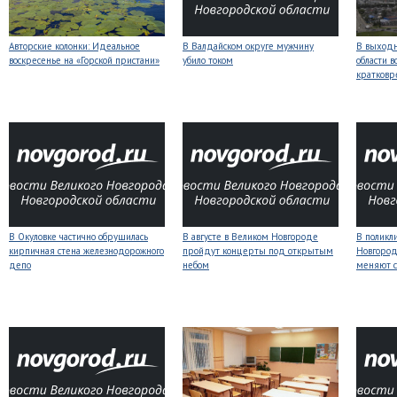
Авторские колонки: Идеальное
В Валдайском округе мужчину
В выходн
воскресенье на «Горской пристани»
убило током
области 
кратков
В Окуловке частично обрушилась
В августе в Великом Новгороде
В поликл
кирпичная стена железнодорожного
пройдут концерты под открытым
Новгород
депо
небом
меняют с