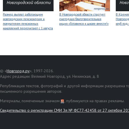
Размер выплат работающим
В Новгородской области стартует
В Кремлё
новгородским пенсионерам и
ежегодная благотворительная
Новгород
получателям пенсионных
акция «Готовимся к школе вместе!»
клуб под
накоплений пересчитают с 1 августа
© «
Новгород.ру
», 1997-2026.
Адрес редакции: Великий Новгород, ул. Нехинская, д. 8
Републикация текстов, фотографий и другой информации разрешена то
письменного разрешения авторов.
Материалы, помеченные значком
, публикуются на правах рекламы.
Свидетельство о регистрации СМИ Эл № ФС77-42458 от 27 октября 20