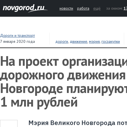
новости
работа
ещё
за окном:
1
Дороги и транспорт
7 января 2020 года
дороги
,
движение
,
мэрия
,
госзакупки
На проект организац
дорожного движения
Новгороде планируют
1 млн рублей
Мэрия Великого Новгорода пот