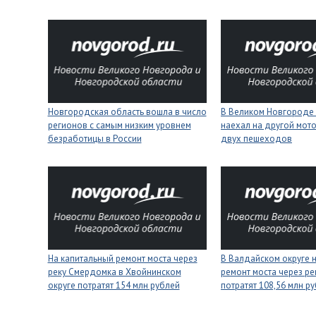
Новгородская область вошла в число
В Великом Новгороде 
регионов с самым низким уровнем
наехал на другой мото
безработицы в России
двух пешеходов
На капитальный ремонт моста через
В Валдайском округе 
реку Смердомка в Хвойнинском
ремонт моста через ре
округе потратят 154 млн рублей
потратят 108,56 млн р