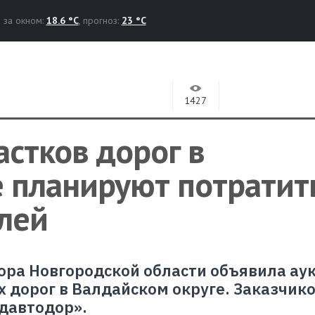
за окном:
18.6 °C
, прогноз:
23 °C
1427
астков дорог в
е планируют потратит
лей
ра Новгородской области объявила ау
 дорог в Валдайском округе. Заказчик
давтодор».