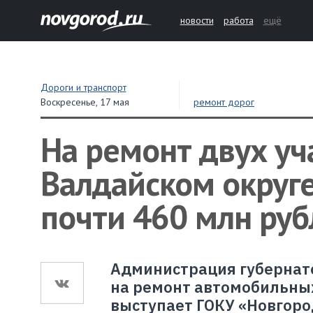
новости
работа
ещё
Дороги и транспорт
Воскресенье,
17 мая
ремонт дорог
На ремонт двух уч
Валдайском округ
почти 460 млн руб
Администрация губернато
на ремонт автомобильных
выступает ГОКУ «Новгоро