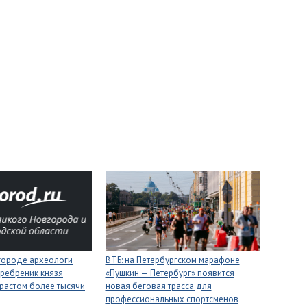
городе археологи
ВТБ: на Петербургском марафоне
ребреник князя
«Пушкин — Петербург» появится
растом более тысячи
новая беговая трасса для
профессиональных спортсменов