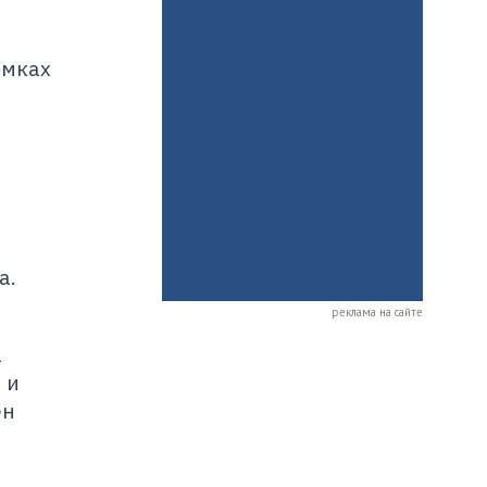
амках
а.
реклама на сайте
а
 и
ен