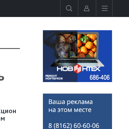
ь
кцион
ом