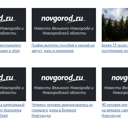
мотоциклист
График выплаты пособий и пенсий на
Более 33 тысяч
цикл и сбил
август: даты и изменения
поступление п
на капитальный
Четверо человек эвакуировались из
40 человек пре
ку Хоронятка
горящего дома в Великом
на ярмарке сам
ублей
Новгороде
Новгороде