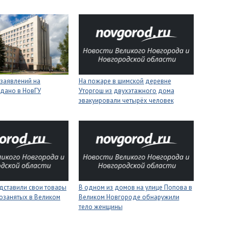
 заявлений на
На пожаре в шимской деревне
одано в НовГУ
Уторгош из двухэтажного дома
эвакуировали четырёх человек
дставили свои товары
В одном из домов на улице Попова в
озанятых в Великом
Великом Новгороде обнаружили
тело женщины