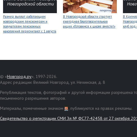
Размер выплат работающим
В Новгородской области стартует
В Кремлё
новгородским пенсионерам и
ежегодная благотворительная
Новгород
получателям пенсионных
акция «Готовимся к школе вместе!»
клуб под
накоплений пересчитают с 1 августа
© «
Новгород.ру
», 1997-2026.
Адрес редакции: Великий Новгород, ул. Нехинская, д. 8
Републикация текстов, фотографий и другой информации разрешена то
письменного разрешения авторов.
Материалы, помеченные значком
, публикуются на правах рекламы.
Свидетельство о регистрации СМИ Эл № ФС77-42458 от 27 октября 20