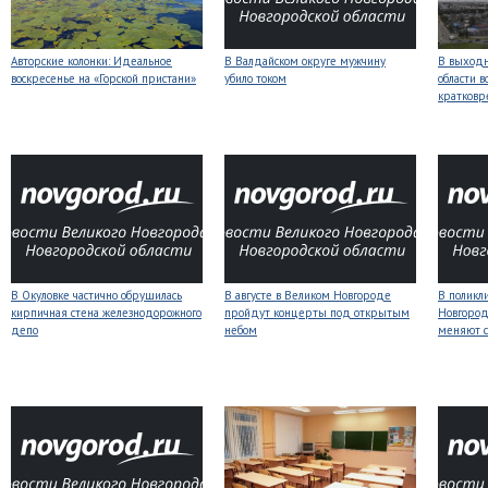
Авторские колонки: Идеальное
В Валдайском округе мужчину
В выходн
воскресенье на «Горской пристани»
убило током
области 
кратков
В Окуловке частично обрушилась
В августе в Великом Новгороде
В поликл
кирпичная стена железнодорожного
пройдут концерты под открытым
Новгород
депо
небом
меняют с