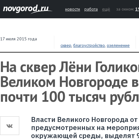
новости
работа
ещё
за окном:
1
17 июля 2015 года
сквер
,
благоустройство
,
озеленение
На сквер Лёни Голико
Великом Новгороде 
почти 100 тысяч руб
Власти Великого Новгорода от
предусмотренных на мероприя
окружающей среды, выделят 9