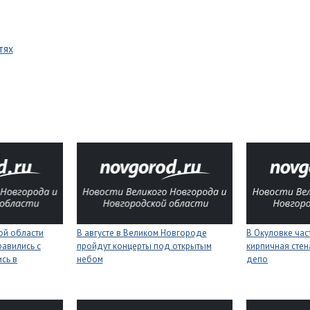
тях
ой области
В августе в Великом Новгороде
В Окуловке ча
равились с
пройдут концерты под открытым
кирпичная сте
сь в
небом
депо