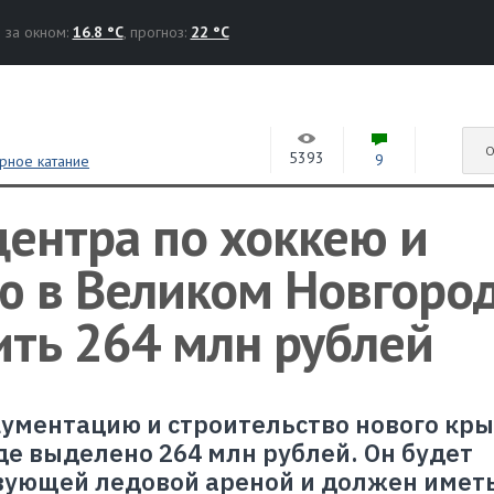
за окном:
16.8 °C
, прогноз:
22 °C
О
5393
9
рное катание
центра по хоккею и
ю в Великом Новгоро
ить 264 млн рублей
ументацию и строительство нового кры
де выделено 264 млн рублей. Он будет
вующей ледовой ареной и должен имет