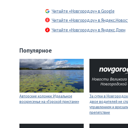
Читайте «Новгород.ру» в Google
Читайте «Новгород.ру» в Яндекс.Новос
Читайте «Новгород.ру» в Яндекс.Дзен
Популярное
Авторские колонки: Идеальное
За сутки в Новгородск
воскресенье на «Горской пристани»
двое водителей не сп
управлением и врезали
препятствие