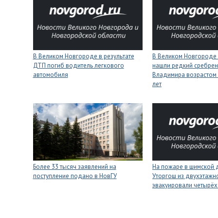
В Великом Новгороде в результате
В Великом Новгороде
ДТП погиб водитель легкового
нашли редкий сребрен
автомобиля
Владимира возрастом 
лет
Более 33 тысяч заявлений на
На пожаре в шимской 
поступление подано в НовГУ
Уторгош из двухэтажн
эвакуировали четырёх