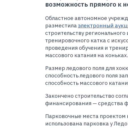
возможность прямого к н
Областное автономное учрежд
разместила
электронный аукц
строительству регионального 
тренировочного катка с искус
проведения обучения и тренир
массового катания на коньках
Размер ледового поля для хок
способность ледового поля зап
способность массового катания
Закончено строительство согла
финансирования — средства ф
Парковочные места проектом 
использована парковка у Ледо