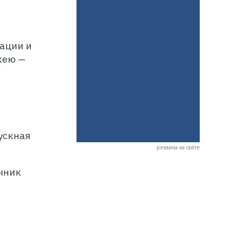
ации и
кею —
ускная
реклама на сайте
очник