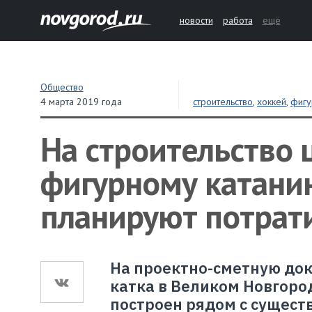
новости
работа
ещё
Общество
4 марта 2019 года
строительство
,
хоккей
,
фигу
На строительство 
фигурному катани
планируют потрат
На проектно-сметную док
катка в Великом Новгоро
построен рядом с сущест