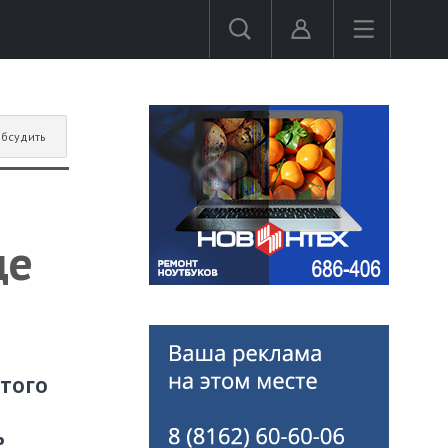
бсудить
де
того
ь