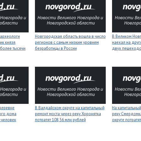
 археологи
Новгородская область вошла в число
В Великом Нов
ик князя
регионов с самым низким уровнем
наехал на друг
более тысячи
безработицы в России
двух пешеход
деревне
В Валдайском округе на капитальный
На капитальный
ого дома
ремонт моста через реку Хоронятка
реку Смердомк
 человек
потратят 108,56 млн рублей
округе потратя