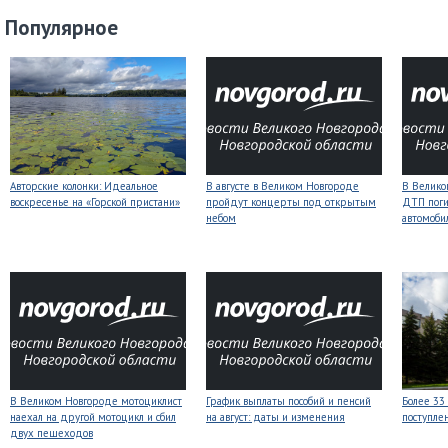
Популярное
Авторские колонки: Идеальное
В августе в Великом Новгороде
В Велико
воскресенье на «Горской пристани»
пройдут концерты под открытым
ДТП поги
небом
автомоби
В Великом Новгороде мотоциклист
График выплаты пособий и пенсий
Более 33
наехал на другой мотоцикл и сбил
на август: даты и изменения
поступле
двух пешеходов