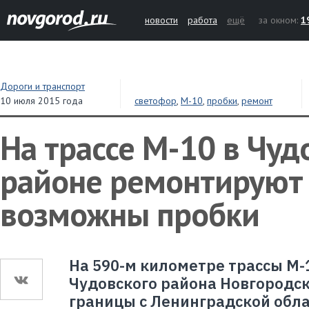
новости
работа
ещё
за окном:
1
Дороги и транспорт
10 июля 2015 года
светофор
,
М-10
,
пробки
,
ремонт
На трассе М-10 в Чуд
районе ремонтируют 
возможны пробки
На 590-м километре трассы М-1
Чудовского района Новгородск
границы с Ленинградской обла