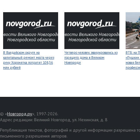
В Валдайском округе на
Четверо человек эвакуировались из
ВТБ: на 
капитальный ремонт моста через
горящего дома в Великом
«Пушкин 
реку Хоронятка потратят 108,56
Новгороде
новая бег
млн рублей
професси
© «
Новгород.ру
», 1997-2026.
Адрес редакции: Великий Новгород, ул. Нехинская, д. 8
Републикация текстов, фотографий и другой информации разрешена то
письменного разрешения авторов.