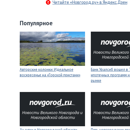
Читайте «Новгород.ру» в Яндекс.Дзен
Популярное
Авторские колонки: Идеальное
Банк Уралсиб вошел в 
воскресенье на «Горской пристани»
ипотечных программ н
рынке
За сутки в Новгородской области
Пять новгородских пр