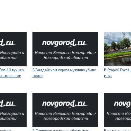
Топ-10 лучших
В Валдайском округе мужчину убило
В Старой Руссе
а вторичном
током
мост
оектов
В Окуловке частично обрушилась
В поликлинике