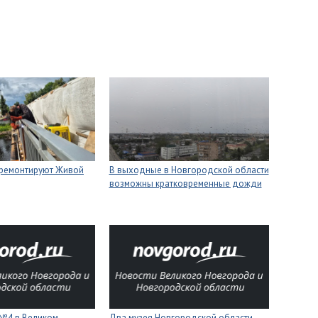
 ремонтируют Живой
В выходные в Новгородской области
возможны кратковременные дожди
 №4 в Великом
Два музея Новгородской области