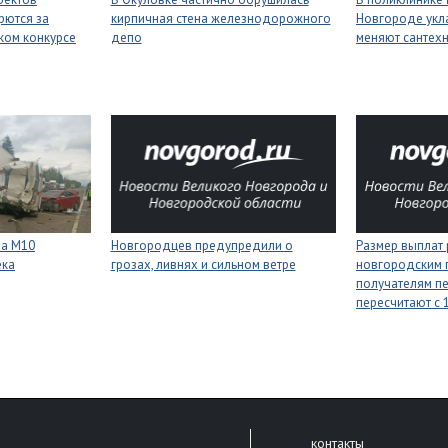
рются за
кирпичная стена железнодорожного
Новгороде укл
ком конкурсе
депо
меняют сантех
на М10
Новгородцев предупредили о
Размер выплат
ека
грозах, ливнях и сильном ветре
новгородским 
получателям п
пересчитают с 1
контакты