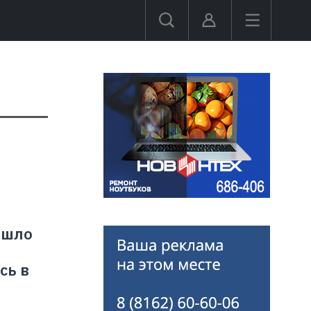
ошло
сь в