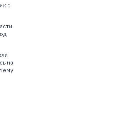
ик с
асти.
под
ели
сь на
я ему