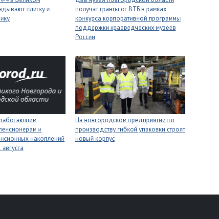
адывают плитку и
получат гранты от ВТБ в рамках
нику
конкурса корпоративной программы
поддержки краеведческих музеев
России
 работающим
На новгородском предприятии по
пенсионерам и
производству гибкой упаковки строят
енсионных накоплений
новый корпус
 августа