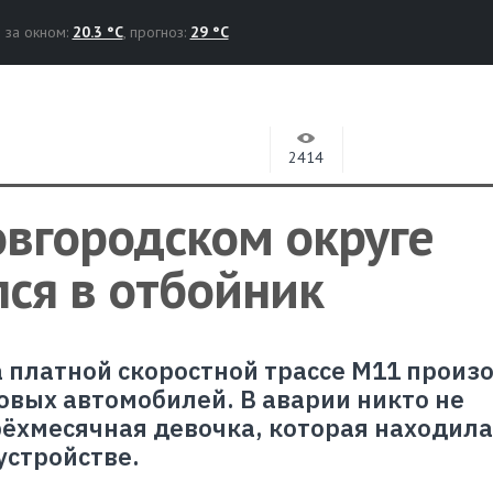
за окном:
20.3 °C
, прогноз:
29 °C
2414
овгородском округе
ся в отбойник
а платной скоростной трассе М11 произ
овых автомобилей. В аварии никто не
рёхмесячная девочка, которая находила
стройстве.