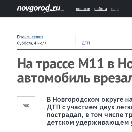
новости
работа
ещё
Происшествия
Суббота,
4 июля
ДТП
На трассе М11 в Н
автомобиль врезал
В Новгородском округе н
ДТП с участием двух легк
пострадал, в том числе т
детском удерживающем у