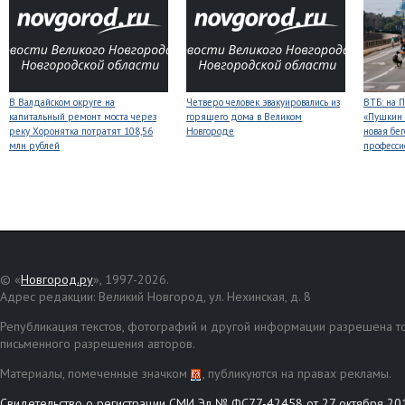
В Валдайском округе на
Четверо человек эвакуировались из
ВТБ: на 
капитальный ремонт моста через
горящего дома в Великом
«Пушкин 
реку Хоронятка потратят 108,56
Новгороде
новая бег
млн рублей
професси
© «
Новгород.ру
», 1997-2026.
Адрес редакции: Великий Новгород, ул. Нехинская, д. 8
Републикация текстов, фотографий и другой информации разрешена то
письменного разрешения авторов.
Материалы, помеченные значком
, публикуются на правах рекламы.
Свидетельство о регистрации СМИ Эл № ФС77-42458 от 27 октября 20