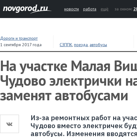
новости
работа
ещё
за окном:
2
Дороги и транспорт
1 сентября 2017 года
СЗППК
,
поезда
,
автобусы
На участке Малая Ви
Чудово электрички н
заменят автобусами
Из-за ремонтных работ на уча
Чудово вместо электричек буд
автобусы. Изменения вводятся 