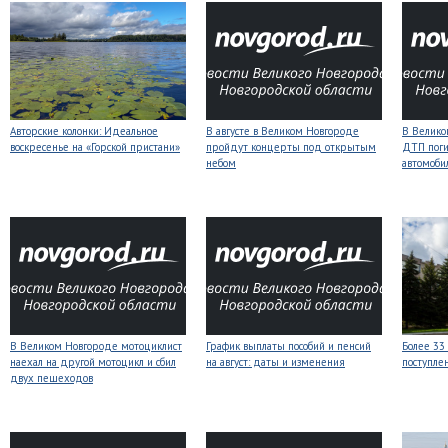
Авторские колонки: Идеальное
В августе в Великом Новгороде
В Велико
воскресенье на «Горской пристани»
пройдут концерты под открытым
ДТП поги
небом
автомоби
В Великом Новгороде мотоциклист
График выплаты пособий и пенсий
Более 33
наехал на другой мотоцикл и сбил
на август: даты и изменения
поступле
двух пешеходов