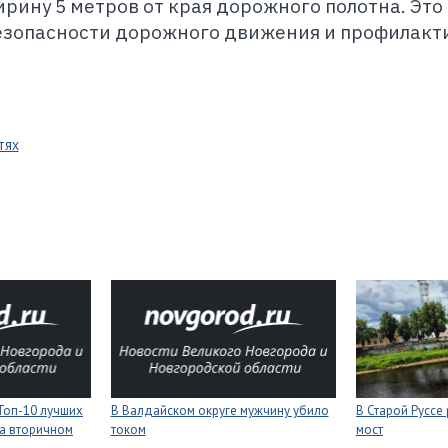
ирину 5 метров от края дорожного полотна. Это
езопасности дорожного движения и профилакт
тях
Топ-10 лучших
В Валдайском округе мужчину убило
В Старой Руссе
а вторичном
током
мост