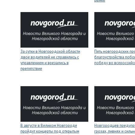
рынке
За сутки в Новгородской области
Пять новгородских пр
двое водителей не справились с
благоустройства побо
управлением и врезались в
победу во всероссийс
препятствие
В августе в Великом Новгороде
Новгородцев предупр
пройдут концерты под открытым
грозах, ливнях и силь