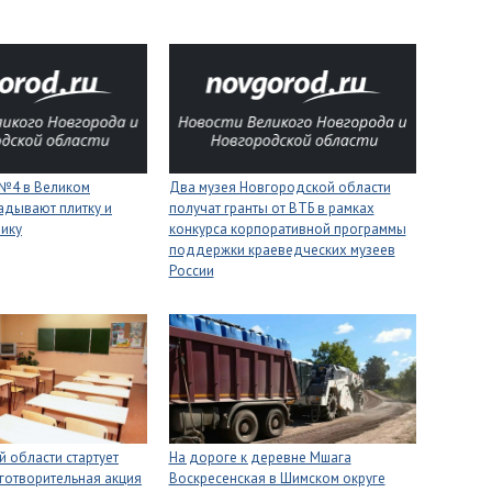
 №4 в Великом
Два музея Новгородской области
адывают плитку и
получат гранты от ВТБ в рамках
нику
конкурса корпоративной программы
поддержки краеведческих музеев
России
 области стартует
На дороге к деревне Мшага
готворительная акция
Воскресенская в Шимском округе