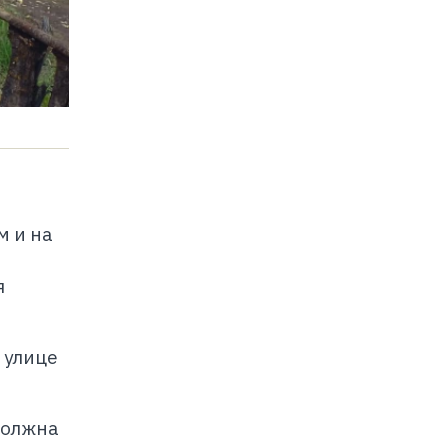
м и на
я
 улице
должна