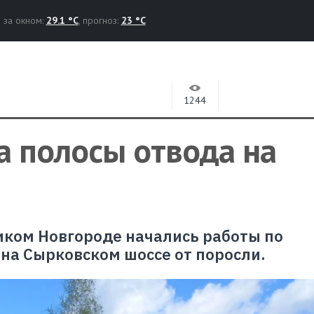
за окном:
29.1 °C
, прогноз:
23 °C
1244
а полосы отвода на
иком Новгороде начались работы по
 на Сырковском шоссе от поросли.