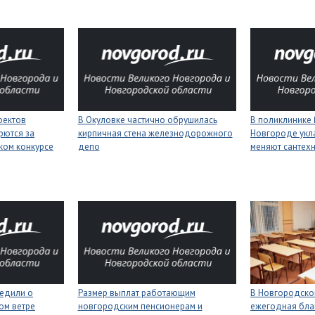
оектов
В Окуловке частично обрушилась
В поликлинике
рются за
кирпичная стена железнодорожного
Новгороде укл
ком конкурсе
депо
меняют сантех
едили о
Размер выплат работающим
В Новгородской
ном ветре
новгородским пенсионерам и
ежегодная бла