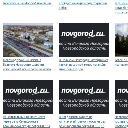
воскресенье на «Горской пристани»
пройдут концерты под открытым
«Пушкин 
небом
новая бег
професси
Железнодорожный вокзал в
В Великом Новгороде мотоциклист
Более 33
Великом Новгороде сохранит
наехал на другой мотоцикл и сбил
поступле
исторический облик после ремонта
двух пешеходов
На капитальный ремонт моста
В Валдайском округе на
Четверо 
через реку Смердомка в
капитальный ремонт моста через
горящего
Хвойнинском округе потратят 154
реку Хоронятка потратят 108,56
Новгоро