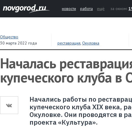
новости
работа
ещё
за окном:
1
Общество
30 марта 2022 года
реставрация
,
Окуловка
Началась реставраци
купеческого клуба в 
Начались работы по реставра
купеческого клуба XIX века, р
Окуловке. Они проводятся в р
проекта «Культура».