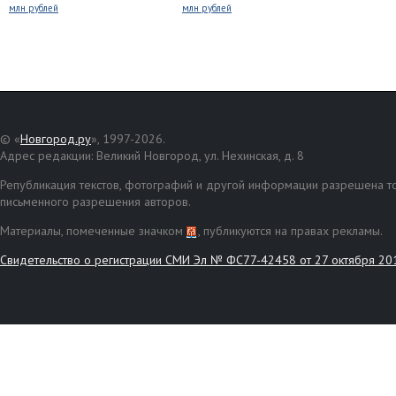
млн рублей
млн рублей
© «
Новгород.ру
», 1997-2026.
Адрес редакции: Великий Новгород, ул. Нехинская, д. 8
Републикация текстов, фотографий и другой информации разрешена то
письменного разрешения авторов.
Материалы, помеченные значком
, публикуются на правах рекламы.
Свидетельство о регистрации СМИ Эл № ФС77-42458 от 27 октября 20