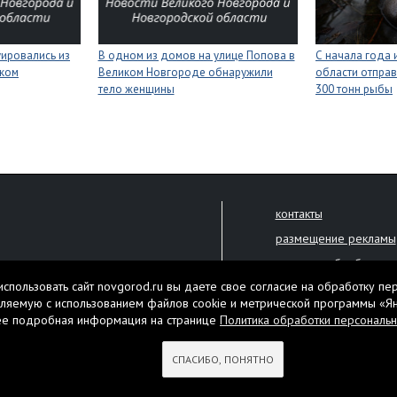
уировались из
В одном из домов на улице Попова в
С начала года
иком
Великом Новгороде обнаружили
области отправ
тело женщины
300 тонн рыбы
контакты
размещение рекламы
политика обработки 
решена только с письменного
спользовать сайт novgorod.ru вы даете свое согласие на обработку пе
Настоящий ресурс мо
ляемую с использованием файлов cookie и метрической программы «Я
екламы.
ее подробная информация на странице
Политика обработки персональ
Нашли ошибку? Выдели
тября 2010 года
СПАСИБО, ПОНЯТНО