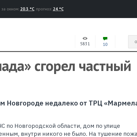
за окном:
20.3 °C
, прогноз:
24 °C
О
5831
10
ада» сгорел частный
ком Новгороде недалеко от ТРЦ «Мармел
С по Новгородской области, дом по улице
нным, внутри никого не было. На тушение пож