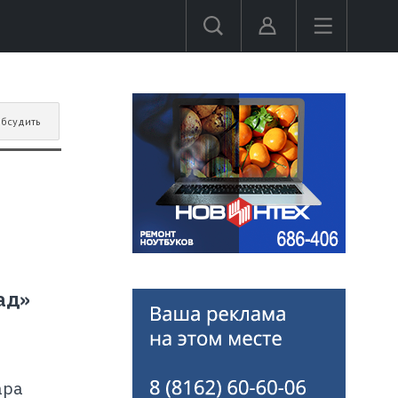
бсудить
ад»
ара