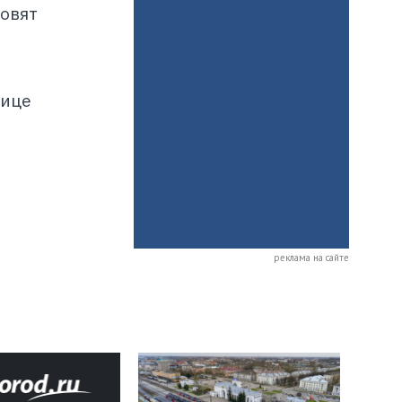
овят
лице
реклама на сайте