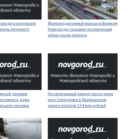
ороде в результате
Железнодорожный вокзал в Великом
итель легкового
Новгороде сохранит исторический
облик после ремонта
имской деревне
На капитальный ремонт моста через
ухэтажного дома
реку Смердомка в Хвойнинском
четырёх человек
округе потратят 154 млн рублей