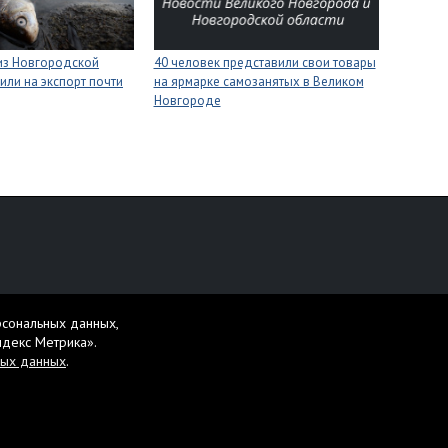
 из Новгородской
40 человек представили свои товары
или на экспорт почти
на ярмарке самозанятых в Великом
Новгороде
персональных данных
рсональных данных,
жет содержать материалы 16+.
ндекс Метрика».
ных данных
.
те ее и нажмите Ctrl+Enter.