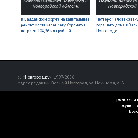
В Валдайском округе на капитальный
Четверо человек эвак
ремонт моста через реку Хоронятка
горящего дома в Вел
потратят 108,56 млн рублей
Новгороде
© «
Новгород.ру
», 1997-2026.
Адрес редакции: Великий Новгород, ул. Нехинская, д. 8
Републикация текстов, фотографий и другой информации раз
разрешения авторов.
Продолжая и
осуществ
Материалы, помеченные значком
, публикуются на правах р
Бол
Свидетельство о регистрации СМИ Эл № ФС77-42458 от 27 ок