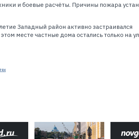
хники и боевые расчёты. Причины пожара устан
илетие Западный район активно застраивался
том месте частные дома остались только на у
тях