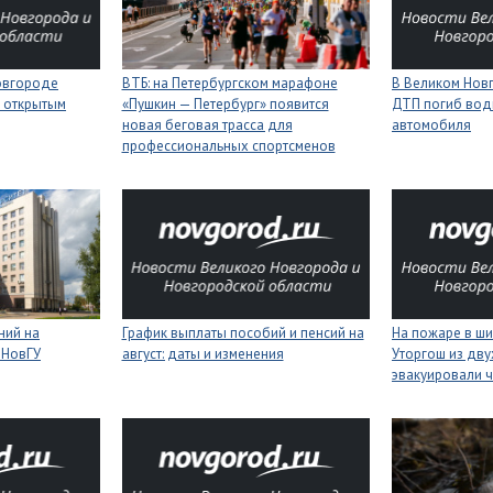
Новгороде
ВТБ: на Петербургском марафоне
В Великом Новг
 открытым
«Пушкин — Петербург» появится
ДТП погиб вод
новая беговая трасса для
автомобиля
профессиональных спортсменов
ний на
График выплаты пособий и пенсий на
На пожаре в ш
 НовГУ
август: даты и изменения
Уторгош из дв
эвакуировали 