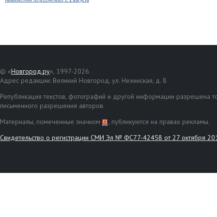
© «
Новгород.ру
», 1997-2026.
Адрес редакции: Великий Новгород, ул. Нехинская, д. 8
Републикация текстов, фотографий и другой информации разрешена то
письменного разрешения авторов.
Материалы, помеченные значком
, публикуются на правах рекламы.
Свидетельство о регистрации СМИ Эл № ФС77-42458 от 27 октября 20