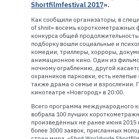
Shortfilmfestival 2017
».
Как сообщили организаторы, в спец
of shnit» восемь короткометражных
конкурса общей продолжительностью
подборку вошли социальные и психо
комедии, триллеры, хорроры, докум
анимационное кино. Один из фильм
ночному ограблению, другой касает
охранников парковки, есть нелепые 
также драма о семье и взрослении. 
кинотеатре «Новгород» в 20:00.
Всего программа международного к
вобрала 100 лучших короткометражн
произведённых не ранее июня 2015 г
более 3000 заявок, присланных мол
стран мира. «Shnit Worldwide Shortfil