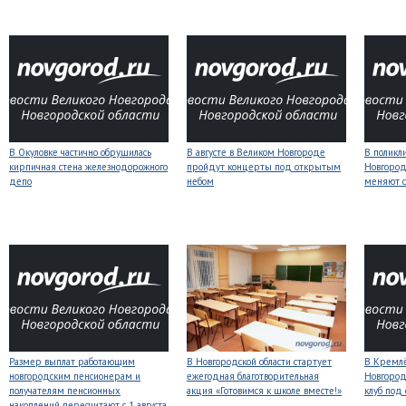
В Окуловке частично обрушилась
В августе в Великом Новгороде
В поликл
кирпичная стена железнодорожного
пройдут концерты под открытым
Новгород
депо
небом
меняют с
Размер выплат работающим
В Новгородской области стартует
В Кремлё
новгородским пенсионерам и
ежегодная благотворительная
Новгород
получателям пенсионных
акция «Готовимся к школе вместе!»
клуб под
накоплений пересчитают с 1 августа