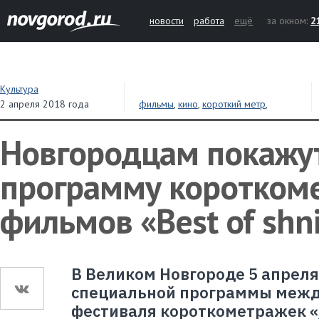
новости
работа
ещё
за окном:
2
Культура
2 апреля 2018 года
фильмы
,
кино
,
короткий метр
,
фестиваль
Новгородцам покажу
программу коротком
фильмов «Best of shni
В Великом Новгороде 5 апреля
специальной программы меж
фестиваля короткометражек «