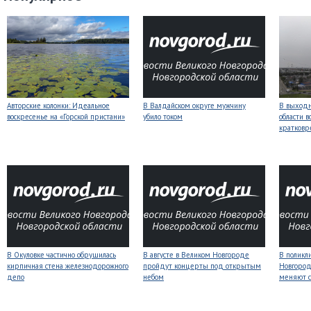
Авторские колонки: Идеальное
В Валдайском округе мужчину
В выходн
воскресенье на «Горской пристани»
убило током
области 
кратков
В Окуловке частично обрушилась
В августе в Великом Новгороде
В поликл
кирпичная стена железнодорожного
пройдут концерты под открытым
Новгород
депо
небом
меняют с