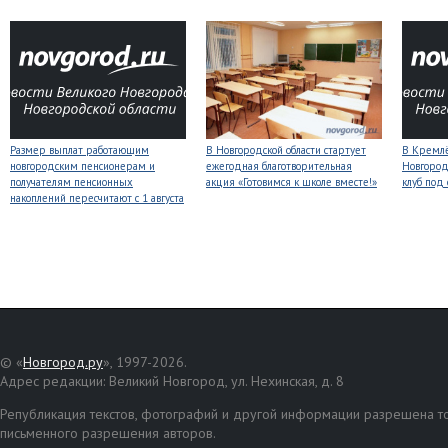
Размер выплат работающим
В Новгородской области стартует
В Кремлё
новгородским пенсионерам и
ежегодная благотворительная
Новгород
получателям пенсионных
акция «Готовимся к школе вместе!»
клуб под
накоплений пересчитают с 1 августа
© «
Новгород.ру
», 1997-2026.
Адрес редакции: Великий Новгород, ул. Нехинская, д. 8
Републикация текстов, фотографий и другой информации разрешена то
письменного разрешения авторов.