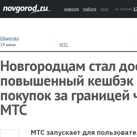
новости
работа
ещё
за окном:
1
Общество
19 июня
МТС
Новгородцам стал до
повышенный кешбэк 
покупок за границей
МТС
МТС запускает для пользоват