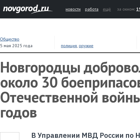
новости
работа
ещё
за окном:
1
Общество
5 мая 2025 года
полиция
,
оружие
Новгородцы доброво
около 30 боеприпасо
Отечественной войн
годов
В Управлении МВД России по 