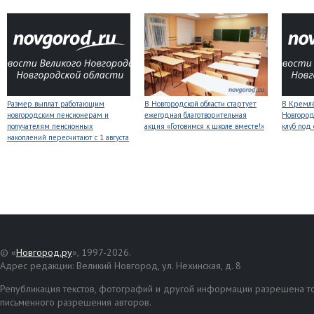
Размер выплат работающим
В Новгородской области стартует
В Кремлё
новгородским пенсионерам и
ежегодная благотворительная
Новгород
получателям пенсионных
акция «Готовимся к школе вместе!»
клуб под
накоплений пересчитают с 1 августа
© «
Новгород.ру
», 1997-2026.
Адрес редакции: Великий Новгород, ул. Нехинская, д. 8
Републикация текстов, фотографий и другой информации разрешена то
письменного разрешения авторов.