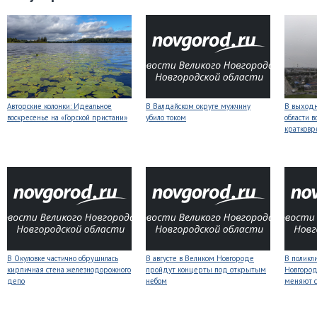
Авторские колонки: Идеальное
В Валдайском округе мужчину
В выходн
воскресенье на «Горской пристани»
убило током
области 
кратков
В Окуловке частично обрушилась
В августе в Великом Новгороде
В поликл
кирпичная стена железнодорожного
пройдут концерты под открытым
Новгород
депо
небом
меняют с