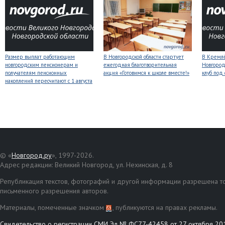
Размер выплат работающим
В Новгородской области стартует
В Кремлё
новгородским пенсионерам и
ежегодная благотворительная
Новгород
получателям пенсионных
акция «Готовимся к школе вместе!»
клуб под
накоплений пересчитают с 1 августа
© «
Новгород.ру
», 1997-2026.
Адрес редакции: Великий Новгород, ул. Нехинская, д. 8
Републикация текстов, фотографий и другой информации разрешена то
письменного разрешения авторов.
Материалы, помеченные значком
, публикуются на правах рекламы.
Свидетельство о регистрации СМИ Эл № ФС77-42458 от 27 октября 20