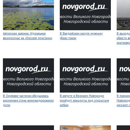
Авторские колонки: Идеальное
В Валдайском округе мужчину
В выходн
воскресенье на «Горской пристани»
убило током
области 
кратков
В Окуловке частично обрушилась
В августе в Великом Новгороде
В поликл
кирпичная стена железнодорожного
пройдут концерты под открытым
Новгород
депо
небом
меняют с