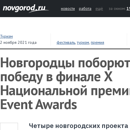
новости
работа
ещё
за окном:
1
Туризм
2 ноября 2021 года
фестиваль
,
туризм
,
премия
Новгородцы поборют
победу в финале X
Национальной премии
Event Awards
Четыре новгородских проекта