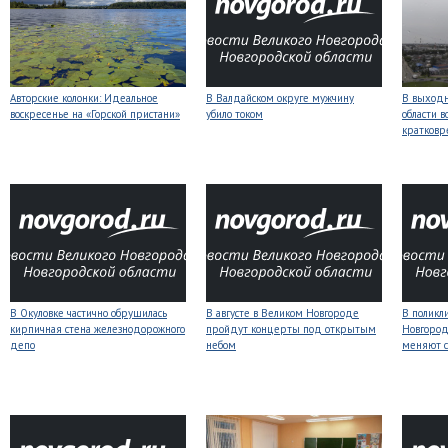
Авторские колонки: Идеальное
В Валдайском округе мужчину
В выходн
воскресенье на «Горской пристани»
убило током
области 
кратков
В Окуловке частично обрушилась
В августе в Великом Новгороде
В поликл
кирпичная стена железнодорожного
пройдут концерты под открытым
Новгород
депо
небом
меняют с