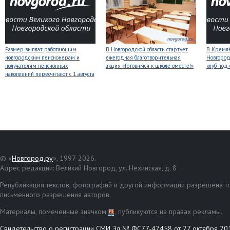
Размер выплат работающим
В Новгородской области стартует
В Кремлё
новгородским пенсионерам и
ежегодная благотворительная
Новгород
получателям пенсионных
акция «Готовимся к школе вместе!»
клуб под
накоплений пересчитают с 1 августа
© «
Новгород.ру
», 1997-2026.
Адрес редакции: Великий Новгород, ул. Нехинская, д. 8
Републикация текстов, фотографий и другой информации разрешена то
письменного разрешения авторов.
Материалы, помеченные значком
, публикуются на правах рекламы.
Свидетельство о регистрации СМИ Эл № ФС77-42458 от 27 октября 20