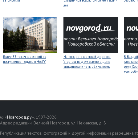
автомобиля
Владимира возрастом более тысячи
безработ
лет
Более 33 тысяч заявлений на
На пожаре в шимской деревне
В Валдай
поступление подано в НовГУ
Уторгош из двухэтажного дома
капиталь
эвакуировали четырёх человек
реку Хор
млн рубл
© «
Новгород.ру
», 1997-2026.
Адрес редакции: Великий Новгород, ул. Нехинская, д. 8
Републикация текстов, фотографий и другой информации разрешена то