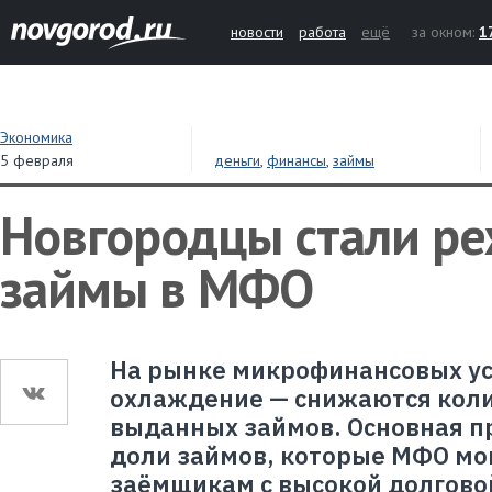
новости
работа
ещё
за окном:
1
Экономика
5 февраля
деньги
,
финансы
,
займы
Новгородцы стали ре
займы в МФО
На рынке микрофинансовых ус
охлаждение — снижаются коли
выданных займов. Основная п
доли займов, которые МФО мо
заёмщикам с высокой долгово