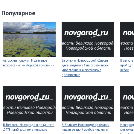
Популярное
Авторские колонки: Идеальное
За сутки в Новгородской области
В август
воскресенье на «Горской пристани»
двое водителей не справились с
пройдут
управлением и врезались в
небом
препятствие
В Великом Новгороде в результате
В Великом Новгороде археологи
Новгородс
ДТП погиб водитель легкового
нашли редкий сребреник князя
регионов