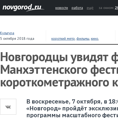
новости
работа
ещё
за окном:
2
Культура
5 октября 2018 года
короткий метр
,
фильмы
,
кино
,
фестиваль
Новгородцы увидят 
Манхэттенского фест
короткометражного 
В воскресенье, 7 октября, в 18
«Новгород» пройдёт эксклюзи
программы масштабного фест