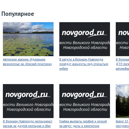
Популярное
Авторские колонки: Идеальное
В августе в Великом Новгороде
В Велико
воскресенье на «Горской пристани»
пройдут концерты под открытым
ДТП поги
небом
автомоби
В Великом Новгороде мотоциклист
График выплаты пособий и пенсий
Более 33
наехал на другой мотоцикл и сбил
на август: даты и изменения
поступле