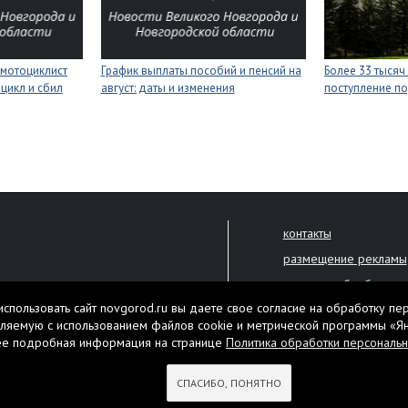
мотоциклист
График выплаты пособий и пенсий на
Более 33 тысяч
цикл и сбил
август: даты и изменения
поступление п
контакты
размещение рекламы
политика обработки 
решена только с письменного
спользовать сайт novgorod.ru вы даете свое согласие на обработку пе
Настоящий ресурс мо
ляемую с использованием файлов cookie и метрической программы «Я
екламы.
ее подробная информация на странице
Политика обработки персональ
Нашли ошибку? Выдели
тября 2010 года
СПАСИБО, ПОНЯТНО