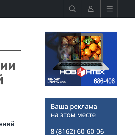
нии
й
ений