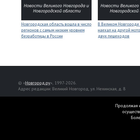
Новгородская область вошла в число
В Великом Новгороде 
регионов с самым низким уровнем
наехал на другой мото
безработицы в России
двух пешеходов
© «
Новгород.ру
», 1997-2026.
Адрес редакции: Великий Новгород, ул. Нехинская, д. 8
Републикация текстов, фотографий и другой информации раз
разрешения авторов.
Продолжая и
осуществ
Материалы, помеченные значком
, публикуются на правах р
Бол
Свидетельство о регистрации СМИ Эл № ФС77-42458 от 27 ок