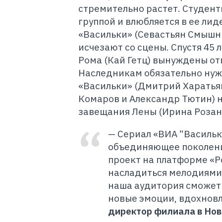
стремительно растет. Студент
группой и влюбляется в ее ли
«Васильки» (Севастьян Смышни
исчезают со сцены. Спустя 45 
Рома (Кай Гетц) вынуждены от
Наследникам обязательно нуж
«Васильки» (Дмитрий Харатьян
Комаров и Александр Тютин) н
завещания Лены (Ирина Розан
—
Сериал «ВИА “Васильки
объединяющее поколени
проект на платформе «
Р
насладиться мелодиями,
наша аудитория сможет 
новые эмоции, вдохнов
директор филиала в Нов