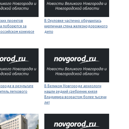
ских проектов
В Окуловке частично обрушилась
а поборются за
кирпичная стена железнодорожного
российском конкурсе
депо
ороде в результате
В Великом Новгороде археологи
итель легкового
нашли редкий сребреник князя
Владимира возрастом более тысячи
лет