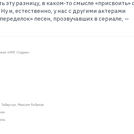
ь эту разницу, в каком-то смысле «присвоить» 
Ну и, естественно, у нас с другими актерами
«переделок» песен, прозвучавших в сериале,
—
жке «НМГ Студии»
 Табарчук, Максим Рыбаков
рим
онь