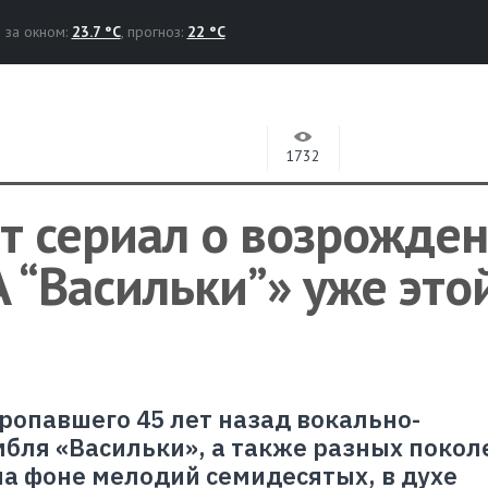
за окном:
23.7 °C
, прогноз:
22 °C
1732
т сериал о возрожде
 “Васильки”» уже это
ропавшего 45 лет назад вокально-
бля «Васильки», а также разных покол
на фоне мелодий семидесятых, в духе