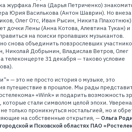
ка журфака Лена (Дарья Петриченко) знакомитс
дера Юрия Василькова (Антон Шаврин). Но внез
ков, Олег Отс, Иван Рысин, Никита Плахотнюк)
лет дочки Лены (Анна Котова, Алевтина Тукан) и
правиться на поиски пропавших музыкантов.
но снова объединить повзрослевших участник
, Николай Добрынин, Владислав Ветров, Олег
а телеконцерте 31 декабря — таково условие
ова).
”» — это не просто история о музыке, это
я путешествие в прошлое. Мы рады представит
остелекома
»
«
Wink
»
и подарить возможность з
 которые стали символом целой эпохи. Уверена,
не только проникнуться ностальгией, но и обре
ляющие на собственные открытия,
—
Ольга Роди
городской и Псковской областях ПАО «Ростелек