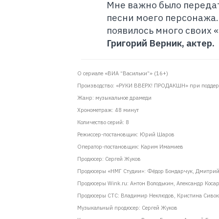
Мне важно было передат
песни моего персонажа. 
появилось много своих 
Григорий Верник, актер.
О сериале «ВИА “Васильки”» (16+)
Производство: «РУКИ ВВЕРХ! ПРОДАКШН» при поддер
Жанр: музыкальное драмеди
Хронометраж: 48 минут
Количество серий: 8
Режиссер-постановщик: Юрий Шаров
Оператор-постановщик: Карим Имамиев
Продюсер: Сергей Жуков
Продюсеры «НМГ Студии»: Фёдор Бондарчук, Дмитрий
Продюсеры Wink.ru: Антон Володькин, Александр Коса
Продюсеры СТС: Владимир Неклюдов, Кристина Сивок
Музыкальный продюсер: Сергей Жуков