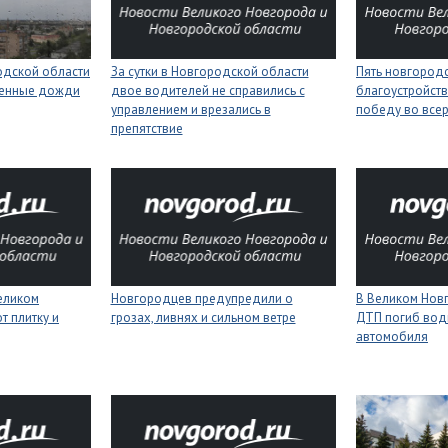
одской области
За сутки в Новгородской области
Пять новгород
менные дожди
двое водителей не справились с
благоустройств
управлением и врезались в
победу во все
препятствие
еликом
Новгородцев предупредили о
В Великом Новг
 плитку и
грозах, ливнях и сильном ветре
ДТП погиб вод
автомобиля