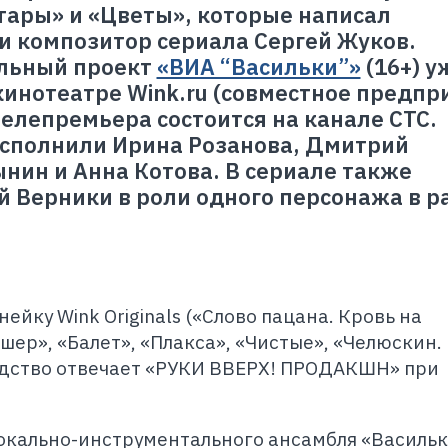
ары» и «Цветы», которые написал
и композитор сериала Сергей Жуков.
льный проект
«ВИА “Васильки”»
(16+) у
кинотеатре Wink.ru (совместное предпр
телепремьера состоится на канале СТС.
исполнили Ирина Розанова, Дмитрий
нин и Анна Котова. В сериале также
ий Верники в роли одного персонажа в 
йку Wink Originals («‎Слово пацана. Кровь на
ишер», «Балет», «Плакса», «Чистые», «Челюскин.
водство отвечает «РУКИ ВВЕРХ! ПРОДАКШН» при
вокально-инструментального ансамбля «Василь