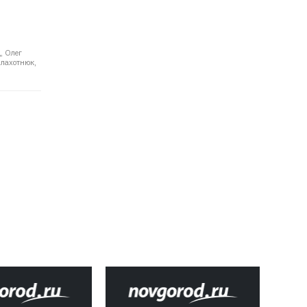
, Олег
Плахотнюк,