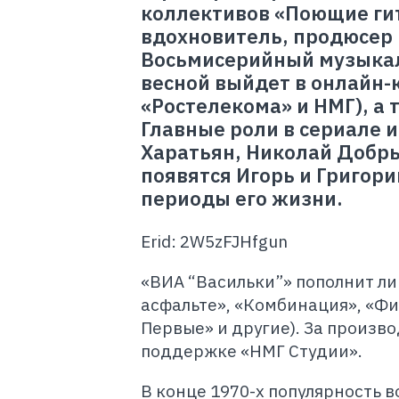
коллективов «Поющие гит
вдохновитель, продюсер 
Восьмисерийный музыка
весной выйдет в онлайн-
«Ростелекома» и НМГ), а 
Главные роли в сериале 
Харатьян, Николай Добры
появятся Игорь и Григор
периоды его жизни.
Erid: 2W5zFJHfgun
«ВИА “Васильки”» пополнит лине
асфальте»‎, «Комбинация»‎, «Ф
Первые» и другие). За произ
поддержке «НМГ Студии».
В конце 1970-х популярность 