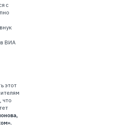
я с
апно
 внук
ов ВИА
ь этот
рителям
 что
тет
онова,
ом».