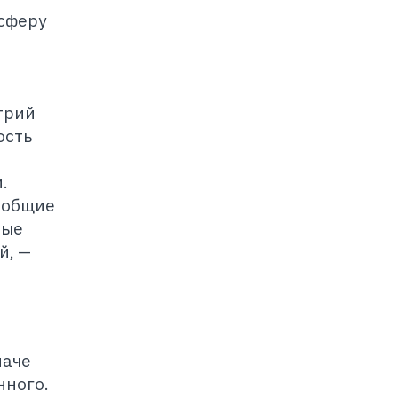
осферу
трий
ость
.
 общие
рые
ей,
—
наче
нного.