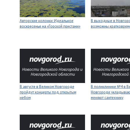
Авторские колонки: Идеальное
В выходные в Новгор
воскресенье на «Горской пристани»
возможны кратковре
В августе в Великом Новгороде
В поликлинике №4 в В
пройдут концерты под открытым
Новгороде укладывают
небом
меняют сантехнику