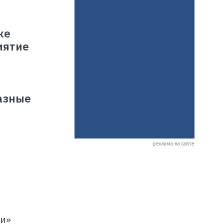
же
иятие
разные
реклама на сайте
ки»