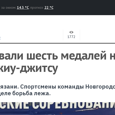
за окном:
14.3 °C
, прогноз:
22 °C
1772
у
вали шесть медалей 
жиу-джитсу
Рязани. Спортсмены команды Новгород
деле борьба лежа.