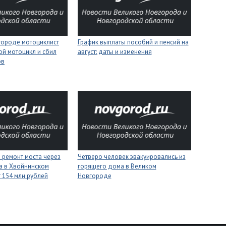
городе мотоциклист
График выплаты пособий и пенсий на
ой мотоцикл и сбил
август: даты и изменения
ов
 ремонт моста через
Четверо человек эвакуировались из
а в Хвойнинском
горящего дома в Великом
т 154 млн рублей
Новгороде