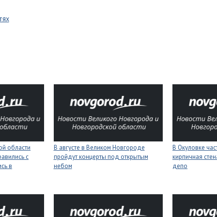
тях
ой области
В августе в Великом Новгороде
В Окуловке ча
равились с
пройдут концерты под открытым
кирпичная сте
сь в
небом
депо