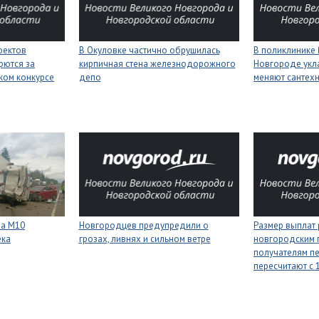
оектов
В Окуловке частично обрушилась
В поликлинике
рются за
кирпичная стена железнодорожного
Новгороде укл
ком конкурсе
депо
меняют сантех
на М10
Новгородцев предупредили о
Размер выплат
ека
грозах, ливнях и сильном ветре
новгородским 
получателям п
пересчитают с 1