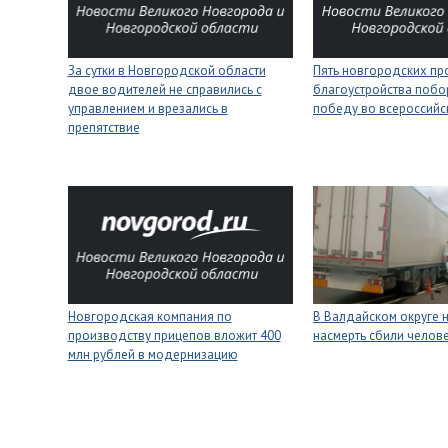
За сутки в Новгородской области
Пять новгородских пр
двое водителей не справились с
благоустройства побо
управлением и врезались в
победу во всероссийс
препятствие
Новгородская компания по
В Валдайском округе 
производству прицепов вложит 400
насмерть сбили челов
млн рублей в модернизацию