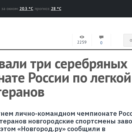
за окном:
20.3 °C
, прогноз:
28 °C
О
2259
0
вали три серебряных
ате России по легкой
теранов
тнем лично-командном чемпионате Росс
етеранов новгородские спортсмены зав
 этом «Новгород.ру» сообщили в