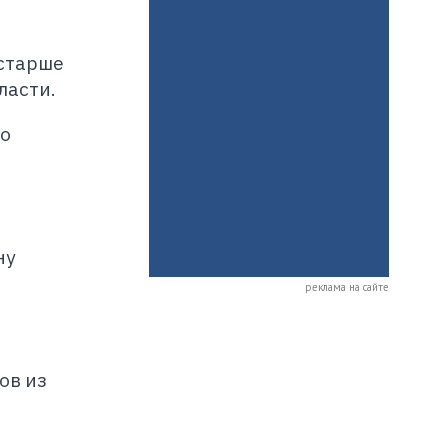
 старше
ласти.
по
ну
реклама на сайте
ы
ов из