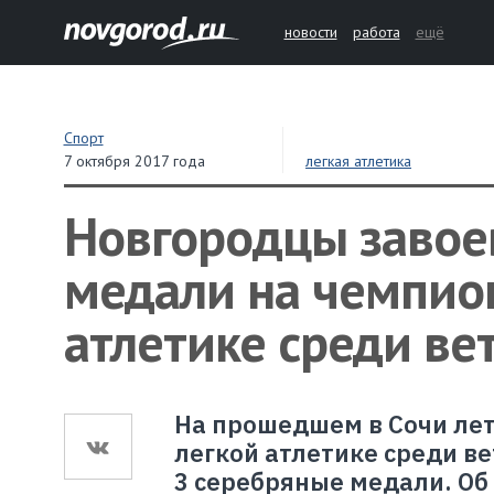
новости
работа
ещё
Спорт
7 октября 2017 года
легкая атлетика
Новгородцы завое
медали на чемпион
атлетике среди ве
На прошедшем в Сочи ле
легкой атлетике среди в
3 серебряные медали. Об