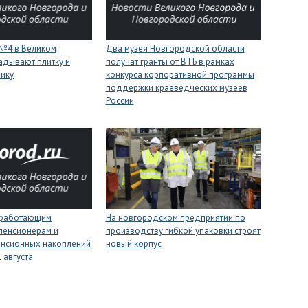
 №4 в Великом
Два музея Новгородской области
адывают плитку и
получат гранты от ВТБ в рамках
нику
конкурса корпоративной программы
поддержки краеведческих музеев
России
 работающим
На новгородском предприятии по
пенсионерам и
производству гибкой упаковки строят
енсионных накоплений
новый корпус
 августа