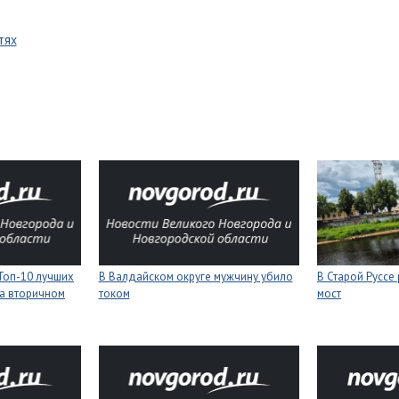
тях
Топ-10 лучших
В Валдайском округе мужчину убило
В Старой Руссе
а вторичном
током
мост