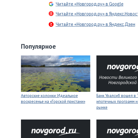
Читайте «Новгород.ру» в Google
Читайте «Новгород.ру» в Яндекс.Новос
Читайте «Новгород.ру» в Яндекс.Дзен
Популярное
Авторские колонки: Идеальное
Банк Уралсиб вошел в 
воскресенье на «Горской пристани»
ипотечных программ н
рынке