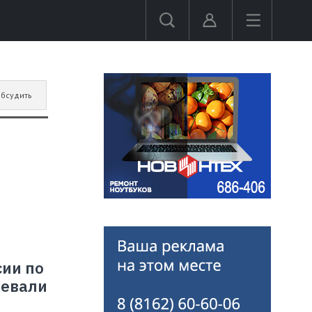
бсудить
ии по
оевали