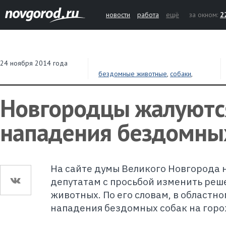
новости
работа
ещё
за окном:
2
24 ноября 2014 года
бездомные животные
,
собаки
,
нападение
,
Великий Новгород
,
Новгородцы
Новгородцы жалуютс
нападения бездомны
На сайте думы Великого Новгорода 
депутатам с просьбой изменить реш
животных. По его словам, в областн
нападения бездомных собак на горо