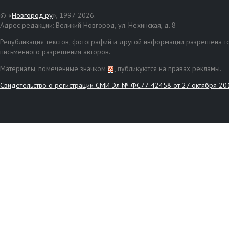
© «
Новгород.ру
», 1997-2026.
Адрес редакции: Великий Новгород, ул. Нехинская, д. 8
Републикация текстов, фотографий и другой информации разрешена то
письменного разрешения авторов.
Материалы, помеченные значком
, публикуются на правах рекламы.
Свидетельство о регистрации СМИ Эл № ФС77-42458 от 27 октября 20