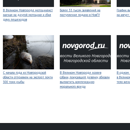
В Великом Новгороде мотоциклист
Более 33 тысяч заявлений на
График в
наехал на другой мотоцикл и сбил
поступление подано в НовГУ
на авгус
двух пешеходов
С начала года из Новгородской
В Великом Новгороде хозяев
В одном 
области отправили на экспорт почти
собаки, покусавшей девочку, обязали
в Велико
300 тонн рыбы
выплатить компенсацию
тело же
морального вреда