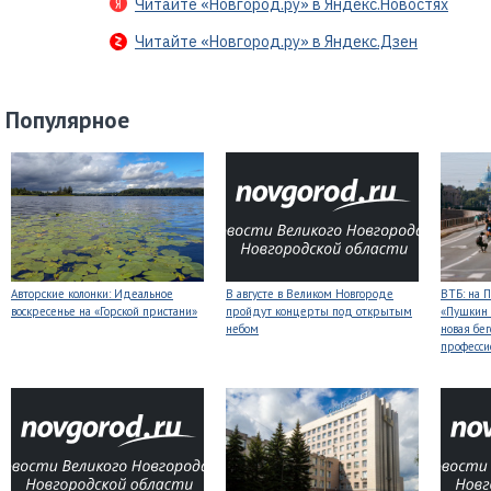
Читайте «Новгород.ру» в Яндекс.Новостях
Читайте «Новгород.ру» в Яндекс.Дзен
Популярное
Авторские колонки: Идеальное
В августе в Великом Новгороде
ВТБ: на 
воскресенье на «Горской пристани»
пройдут концерты под открытым
«Пушкин 
небом
новая бег
професси