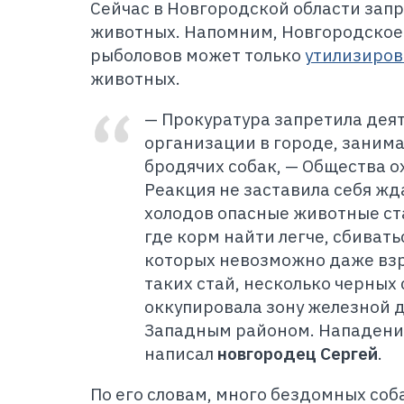
Сейчас в Новгородской области зап
животных. Напомним, Новгородское
рыболовов может только
утилизиров
животных.
— Прокуратура запретила дея
организации в городе, зани
бродячих собак, — Общества о
Реакция не заставила себя жд
холодов опасные животные ста
где корм найти легче, сбиватьс
которых невозможно даже взр
таких стай, несколько черных 
оккупировала зону железной 
Западным районом. Нападения
написал
новгородец Сергей
.
П
о его словам, много бездомных собак