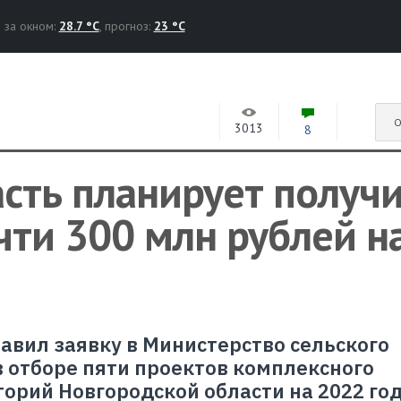
за окном:
28.7 °C
, прогноз:
23 °C
О
3013
8
сть планирует получ
чти 300 млн рублей н
авил заявку в Министерство сельского
в отборе пяти проектов комплексного
орий Новгородской области на 2022 год