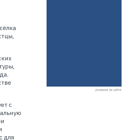
осёлка
стцы,
ских
туры,
да.
стве
реклама на сайте
ет с
ральную
ли
и
с для