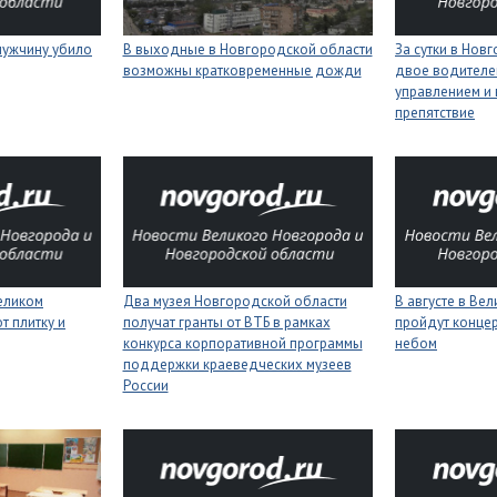
мужчину убило
В выходные в Новгородской области
За сутки в Нов
возможны кратковременные дожди
двое водителей
управлением и 
препятствие
еликом
Два музея Новгородской области
В августе в Ве
 плитку и
получат гранты от ВТБ в рамках
пройдут конце
конкурса корпоративной программы
небом
поддержки краеведческих музеев
России