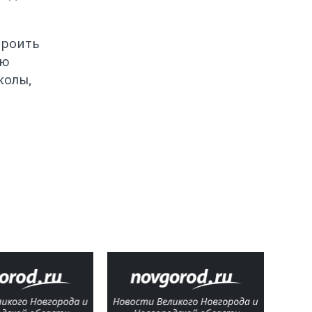
троить
лю
колы,