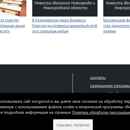
ти стартует
В Кремлёвском парке Великого
Боровичский ф
тельная акция
Новгорода появился шахматный клуб
стал лауреатом
есте!»
под открытым небом
премии
контакты
размещение рекламы
политика обработки 
решена только с письменного
спользовать сайт novgorod.ru вы даете свое согласие на обработку пе
Настоящий ресурс мо
ляемую с использованием файлов cookie и метрической программы «Я
екламы.
ее подробная информация на странице
Политика обработки персональ
Нашли ошибку? Выдели
тября 2010 года
СПАСИБО, ПОНЯТНО