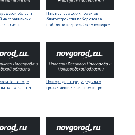
городской области
Пять новгородских проектов
 не справились с
благоустройства поборются за
врезались в
победу во всероссийском конкурсе
ликом Новгороде
Новгородцев предупредили о
рты под открытым
грозах, ливнях и сильном ветре