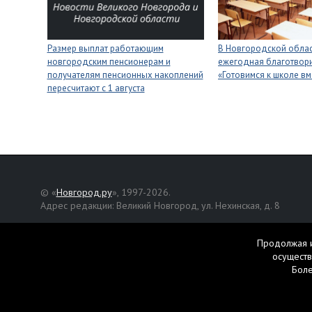
Размер выплат работающим
В Новгородской облас
новгородским пенсионерам и
ежегодная благотвори
получателям пенсионных накоплений
«Готовимся к школе вм
пересчитают с 1 августа
© «
Новгород.ру
», 1997-2026.
Адрес редакции: Великий Новгород, ул. Нехинская, д. 8
Републикация текстов, фотографий и другой информации раз
разрешения авторов.
Продолжая и
осуществ
Материалы, помеченные значком
, публикуются на правах р
Бол
Свидетельство о регистрации СМИ Эл № ФС77-42458 от 27 ок