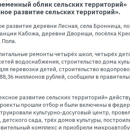
ременный облик сельских территорий»
ое развитие сельских территорий».
ое развитие деревни Лесная, села Бронница, п
анции Кабожа, деревни Дворищи, посёлка Кре
 Пола.
итальные ремонты четырёх школ, четырёх дет
 сетей водоснабжения, строительство дома куль
для перевозки детей, строительство водопрово
88,36 миллионов рублей, сообщили в правитель
ксное развитие сельских территорий» действу
проекты прошли отбор и были включены в феде
струировали культурно-досуговый центр, прове
 детского сада, трёх домов культуры, построил
овительный комплекс и приобрели микроавтобу