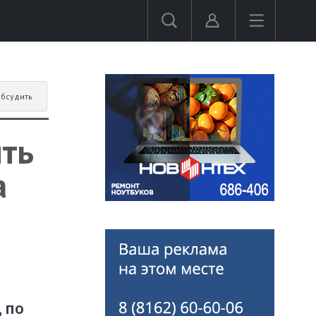
бсудить
ить
а
 по