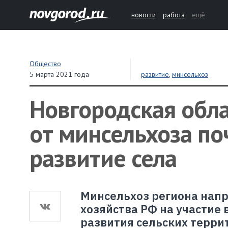
новости
работа
ещё
Общество
5 марта 2021 года
развитие
,
минсельхоз
Новгородская обла
от минсельхоза по
развитие села
Минсельхоз региона напр
хозяйства РФ на участие 
развития сельских террит