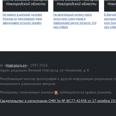
На пожаре в шимской деревне
На капитальный ремонт моста
В Валдай
Уторгош из двухэтажного дома
через реку Смердомка в
капиталь
эвакуировали четырёх человек
Хвойнинском округе потратят 154
реку Хор
млн рублей
млн рубл
© «
Новгород.ру
», 1997-2026.
Адрес редакции: Великий Новгород, ул. Нехинская, д. 8
Републикация текстов, фотографий и другой информации разрешена то
письменного разрешения авторов.
Материалы, помеченные значком
, публикуются на правах рекламы.
Свидетельство о регистрации СМИ Эл № ФС77-42458 от 27 октября 20