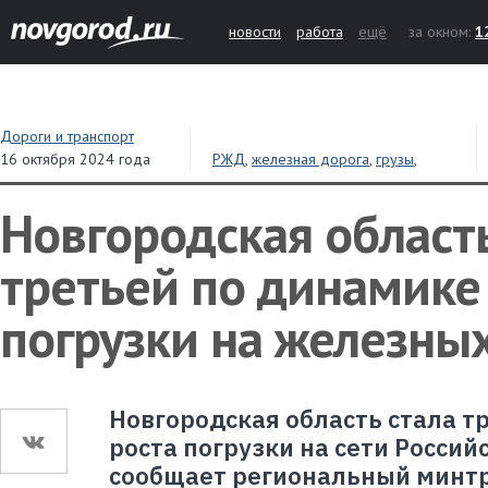
новости
работа
ещё
за окном:
1
Дороги и транспорт
16 октября 2024 года
РЖД
,
железная дорога
,
грузы
,
транспорт
Новгородская область
третьей по динамике
погрузки на железны
Новгородская область стала т
роста погрузки на сети Россий
сообщает региональный минтр