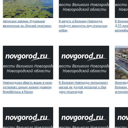
Авторские колонки: Идеальное
В августе в Великом Новгороде
В Велико
воскресенье на «Горской пристани»
пройдут концерты под открытым
ДТП поги
небом
автомоби
Новгородская область вошла в число
В Великом Новгороде мотоциклист
Железнод
регионов с самым низким уровнем
наехал на другой мотоцикл и сбил
Великом 
безработицы в России
двух пешеходов
историче