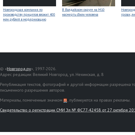
Новгородская компания по
В Валдайском округе на М10
Новгоро
производству прицепов вложит 400
насмерть сбили человека
грозах, л
млн рублей в модернизацию
© «
Новгород.ру
», 1997-2026.
Адрес редакции: Великий Новгород, ул. Нехинская, д. 8
Републикация текстов, фотографий и другой информации разрешена то
письменного разрешения авторов.
Материалы, помеченные значком
, публикуются на правах рекламы.
Свидетельство о регистрации СМИ Эл № ФС77-42458 от 27 октября 20