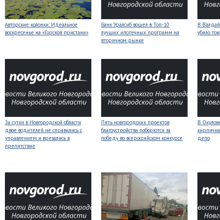
Авторские колонки: Идеальное
Банк Уралсиб вошел в Топ-10
В Валдай
воскресенье на «Горской пристани»
лучших ипотечных программ на
убило то
вторичном рынке
За сутки в Новгородской области
Пять новгородских проектов
В Окулов
двое водителей не справились с
благоустройства поборются за
кирпична
управлением и врезались в
победу во всероссийском конкурсе
депо
препятствие