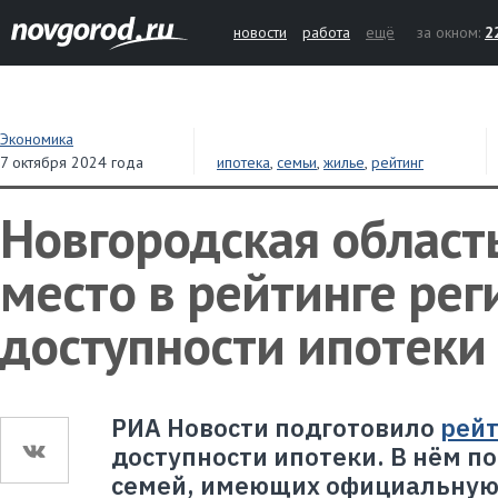
новости
работа
ещё
за окном:
2
Экономика
7 октября 2024 года
ипотека
,
семьи
,
жилье
,
рейтинг
Новгородская область
место в рейтинге рег
доступности ипотеки
РИА Новости подготовило
рейт
доступности ипотеки. В нём по
семей, имеющих официальную 