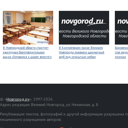
В Новгородской области стартует
В Кремлёвском парке Великого
Боровичс
ежегодная благотворительная
Новгорода появился шахматный
стал лаур
акция «Готовимся к школе вместе!»
клуб под открытым небом
премии
© «
Новгород.ру
», 1997-2026.
Адрес редакции: Великий Новгород, ул. Нехинская, д. 8
Републикация текстов, фотографий и другой информации разрешена то
письменного разрешения авторов.