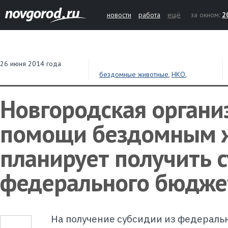
новости
работа
ещё
за окном:
2
26 июня 2014 года
бездомные животные
,
НКО
,
субсидия
,
бюджет
,
средства
Новгородская органи
помощи бездомным 
планирует получить 
федерального бюдже
На получение субсидии из федераль