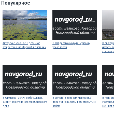
Популярное
Авторские колонки: Идеальное
В Валдайском округе мужчину
В выходн
воскресенье на «Горской пристани»
убило током
области 
кратков
В Окуловке частично обрушилась
В августе в Великом Новгороде
В поликл
кирпичная стена железнодорожного
пройдут концерты под открытым
Новгород
депо
небом
меняют с