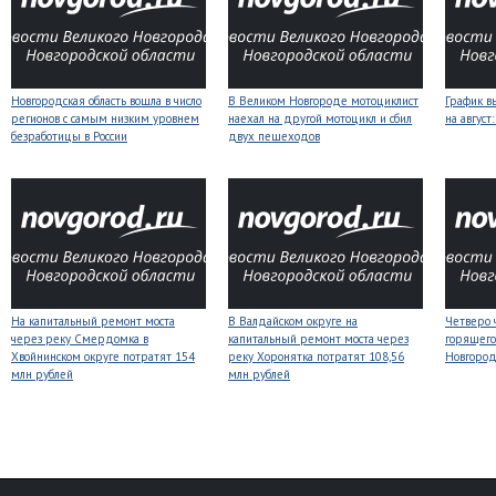
Новгородская область вошла в число
В Великом Новгороде мотоциклист
График в
регионов с самым низким уровнем
наехал на другой мотоцикл и сбил
на авгус
безработицы в России
двух пешеходов
На капитальный ремонт моста
В Валдайском округе на
Четверо 
через реку Смердомка в
капитальный ремонт моста через
горящего
Хвойнинском округе потратят 154
реку Хоронятка потратят 108,56
Новгоро
млн рублей
млн рублей