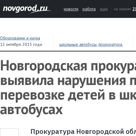
новости
работа
ещё
за окном:
2
Образование и наука
12 октября 2015 года
школьные автобусы
,
прокуратура
,
нарушения
Новгородская прокур
выявила нарушения 
перевозке детей в ш
автобусах
Прокуратура Новгородской об