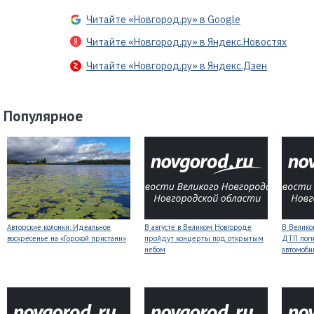
Читайте «Новгород.ру» в Google
Читайте «Новгород.ру» в Яндекс.Новостях
Читайте «Новгород.ру» в Яндекс.Дзен
Популярное
Авторские колонки: Идеальное
В августе в Великом Новгороде
В Велико
воскресенье на «Горской пристани»
пройдут концерты под открытым
ДТП поги
небом
автомоби