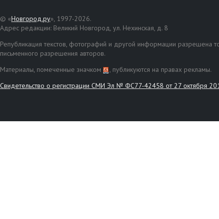
© «
Новгород.ру
», 1997-2026.
Адрес редакции: Великий Новгород, ул. Нехинская, д. 8
Републикация текстов, фотографий и другой информации разрешена то
письменного разрешения авторов.
Материалы, помеченные значком
, публикуются на правах рекламы.
Свидетельство о регистрации СМИ Эл № ФС77-42458 от 27 октября 20