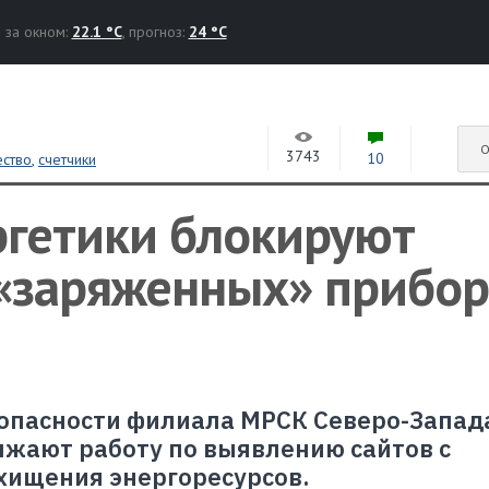
за окном:
22.1 °C
, прогноз:
24 °C
О
3743
10
ество
,
счетчики
ргетики блокируют
 «заряженных» прибо
опасности филиала МРСК Северо-Запад
жают работу по выявлению сайтов с
хищения энергоресурсов.