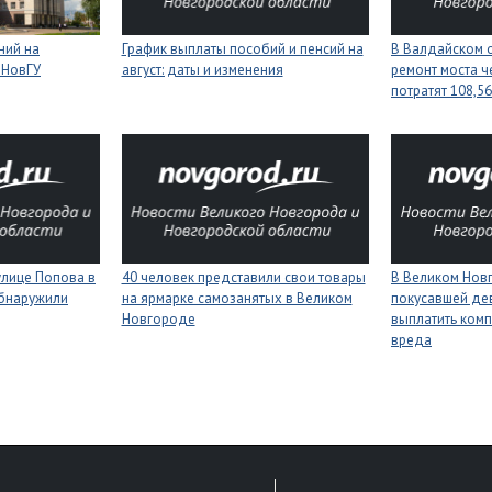
ний на
График выплаты пособий и пенсий на
В Валдайском о
 НовГУ
август: даты и изменения
ремонт моста ч
потратят 108,5
улице Попова в
40 человек представили свои товары
В Великом Нов
бнаружили
на ярмарке самозанятых в Великом
покусавшей де
Новгороде
выплатить ком
вреда