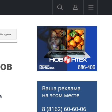
бсудить
ров
а