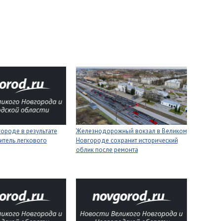
ороде в результате
Железнодорожный вокзал в Великом
итель легкового
Новгороде сохранит исторический
облик после ремонта