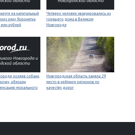
круге на капитальный
Четверо человек эвакуировались из
ерез реку Хоронятка
горящего дома в Великом
6 млн рублей
Новгороде
городе хозяев собаки,
Новгородская область заняла 29
вочку, обязали
место в рейтинге регионов по
пенсацию морального
качеству дорог