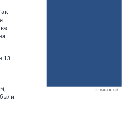
так
я
вке
на
и 13
м,
реклама на сайте
 были