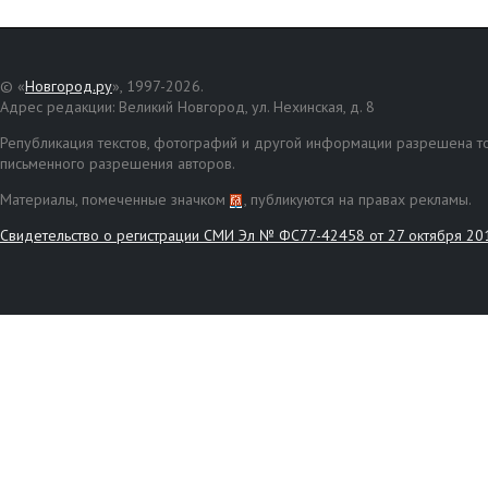
© «
Новгород.ру
», 1997-2026.
Адрес редакции: Великий Новгород, ул. Нехинская, д. 8
Републикация текстов, фотографий и другой информации разрешена то
письменного разрешения авторов.
Материалы, помеченные значком
, публикуются на правах рекламы.
Свидетельство о регистрации СМИ Эл № ФС77-42458 от 27 октября 20