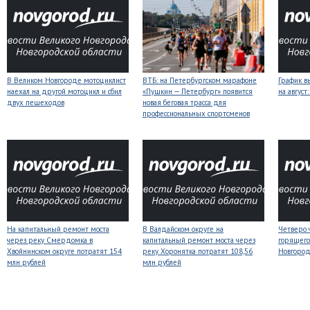
В Великом Новгороде мотоциклист
ВТБ: на Петербургском марафоне
График в
наехал на другой мотоцикл и сбил
«Пушкин — Петербург» появится
на авгус
двух пешеходов
новая беговая трасса для
профессиональных спортсменов
На капитальный ремонт моста
В Валдайском округе на
Четверо 
через реку Смердомка в
капитальный ремонт моста через
горящего
Хвойнинском округе потратят 154
реку Хоронятка потратят 108,56
Новгоро
млн рублей
млн рублей