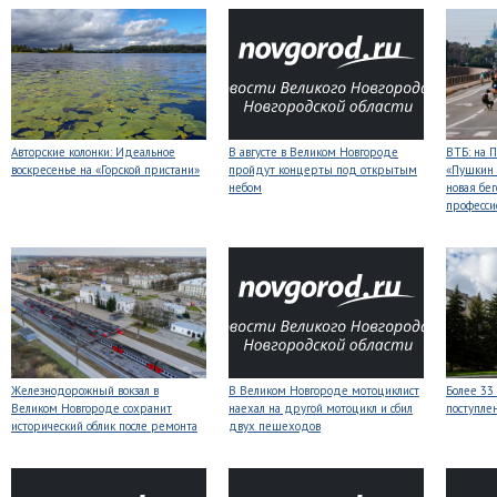
Авторские колонки: Идеальное
В августе в Великом Новгороде
ВТБ: на 
воскресенье на «Горской пристани»
пройдут концерты под открытым
«Пушкин 
небом
новая бег
професси
Железнодорожный вокзал в
В Великом Новгороде мотоциклист
Более 33
Великом Новгороде сохранит
наехал на другой мотоцикл и сбил
поступле
исторический облик после ремонта
двух пешеходов