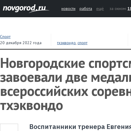
новости
работа
ещё
за окном:
1
Спорт
20 декабря 2022 года
тхэквондо
,
спорт
Новгородские спорт
завоевали две медал
всероссийских сорев
тхэквондо
Воспитанники тренера Евгения