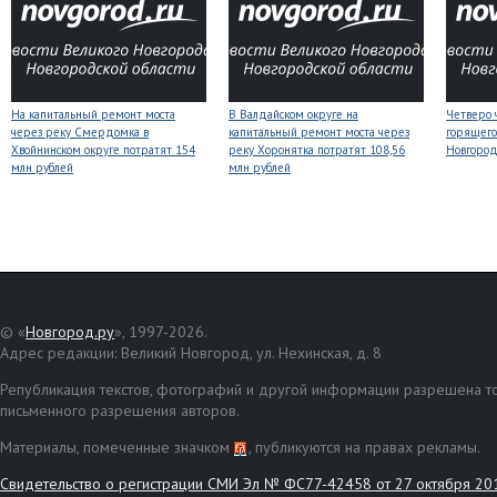
На капитальный ремонт моста
В Валдайском округе на
Четверо 
через реку Смердомка в
капитальный ремонт моста через
горящего
Хвойнинском округе потратят 154
реку Хоронятка потратят 108,56
Новгоро
млн рублей
млн рублей
© «
Новгород.ру
», 1997-2026.
Адрес редакции: Великий Новгород, ул. Нехинская, д. 8
Републикация текстов, фотографий и другой информации разрешена то
письменного разрешения авторов.
Материалы, помеченные значком
, публикуются на правах рекламы.
Свидетельство о регистрации СМИ Эл № ФС77-42458 от 27 октября 20