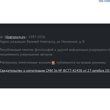
млн рубл
© «
Новгород.ру
», 1997-2026.
Адрес редакции: Великий Новгород, ул. Нехинская, д. 8
Републикация текстов, фотографий и другой информации разрешена то
письменного разрешения авторов.
Материалы, помеченные значком
, публикуются на правах рекламы.
Свидетельство о регистрации СМИ Эл № ФС77-42458 от 27 октября 20