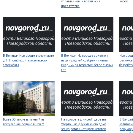
управлением и врезались в
небом
препятствие
В Великом Новгороде в результате
В Великом Новгороде археологи
Новгородс
ДТП погиб водитель легкового
нашли редкий сребреник князя
регионов
автомобиля
Владимира возрастом более тысячи
безработ
лет
Более 33 тысяч заявлений на
На пожаре в шимской деревне
В Валдай
поступление подано в НовГУ
Уторгош из двухэтажного дома
капиталь
эвакуировали четырёх человек
реку Хор