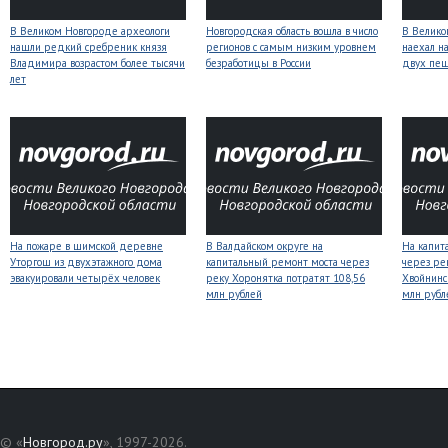
В Великом Новгороде археологи
Новгородская область вошла в число
В Велико
нашли редкий сребреник князя
регионов с самым низким уровнем
наехал н
Владимира возрастом более тысячи
безработицы в России
двух пе
лет
На пожаре в шимской деревне
В Валдайском округе на
На капит
Уторгош из двухэтажного дома
капитальный ремонт моста через
через ре
эвакуировали четырёх человек
реку Хоронятка потратят 108,56
Хвойнинс
млн рублей
млн рубл
© «
Новгород.ру
», 1997-2026.