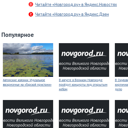
Читайте «Новгород.ру» в Яндекс.Новостях
Читайте «Новгород.ру» в Яндекс.Дзен
Популярное
Авторские колонки: Идеальное
В августе в Великом Новгороде
В Окулов
воскресенье на «Горской пристани»
пройдут концерты под открытым
кирпична
небом
депо