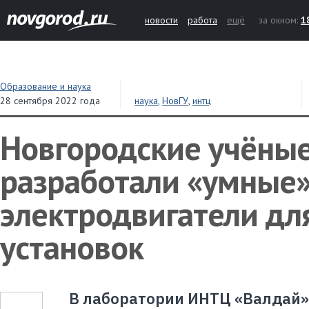
новости
работа
ещё
за окном:
1
Образование и наука
28 сентября 2022 года
наука
,
НовГУ
,
интц
Новгородские учёны
разработали «умные
электродвигатели дл
установок
В лаборатории ИНТЦ «Валдай»