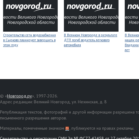
Строительство сети водоснабжения
В Великом Новгороде в результате
В Велико
в Сырково планируют завершить в
ДТП погиб водитель легкового
нашли ре
этом году
автомобиля
Владимир
лет
© «
Новгород.ру
», 1997-2026.
Адрес редакции: Великий Новгород, ул. Нехинская, д. 8
Републикация текстов, фотографий и другой информации разрешена то
письменного разрешения авторов.
Материалы, помеченные значком
, публикуются на правах рекламы.
Свидетельство о регистрации СМИ Эл № ФС77-42458 от 27 октября 20