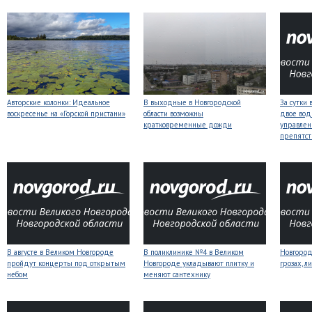
Авторские колонки: Идеальное
В выходные в Новгородской
За сутки 
воскресенье на «Горской пристани»
области возможны
двое вод
кратковременные дожди
управлен
препятст
В августе в Великом Новгороде
В поликлинике №4 в Великом
Новгоро
пройдут концерты под открытым
Новгороде укладывают плитку и
грозах, л
небом
меняют сантехнику