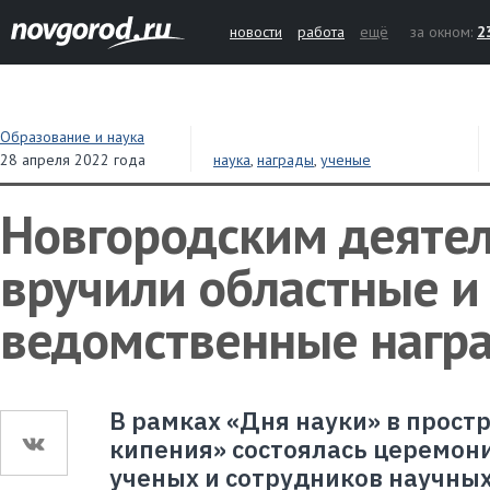
новости
работа
ещё
за окном:
2
Образование и наука
28 апреля 2022 года
наука
,
награды
,
ученые
Новгородским деяте
вручили областные и
ведомственные нагр
В рамках «Дня науки» в прост
кипения» состоялась церемон
ученых и сотрудников научны