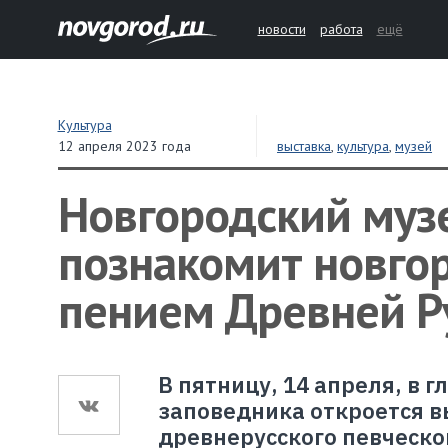
новости
работа
ещё
Культура
12 апреля 2023 года
выставка
,
культура
,
музей
Новгородский муз
познакомит новго
пением Древней Р
В пятницу, 14 апреля, в 
заповедника откроется в
древнерусского певческо