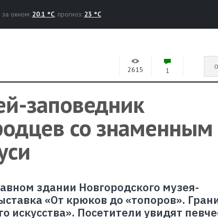
за окном:
20.1 °C
, прогноз:
23 °C
О
2615
1
ей-заповедник
родцев со знаменным
уси
главном здании Новгородского музея-
ыставка «От крюков до «топоров». Гран
го искусства». Посетители увидят певч