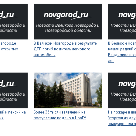
Новгороде
В Великом Новгороде в результате
В Великом Нов
 открытым
ДТП погиб водитель легкового
нашли редкий с
автомобиля
Владимира воз
лет
ий и пенсий на
Более 33 тысяч заявлений на
На пожаре в ш
ия
поступление подано в НовГУ
Уторгош из дв
эвакуировали 