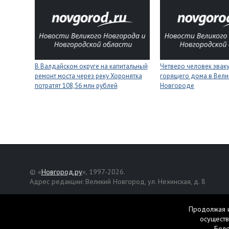
В Валдайском округе на капитальный
Четверо человек эвак
ремонт моста через реку Хоронятка
горящего дома в Вел
потратят 108,56 млн рублей
Новгороде
© «
Новгород.ру
», 1997-2026.
Адрес редакции: Великий Новгород, ул. Нехинская, д. 8
Републикация текстов, фотографий и другой информации раз
разрешения авторов.
Продолжая и
осуществ
Материалы, помеченные значком
, публикуются на правах р
Бол