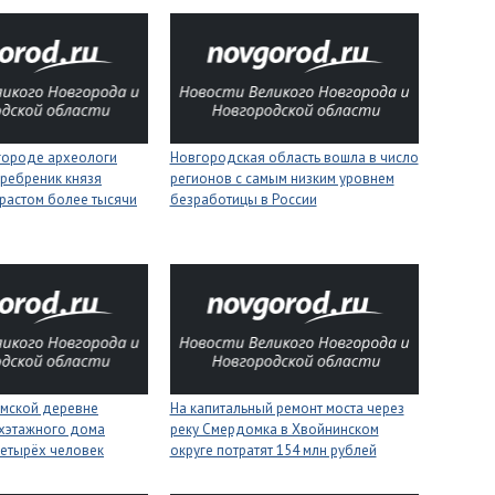
городе археологи
Новгородская область вошла в число
ребреник князя
регионов с самым низким уровнем
растом более тысячи
безработицы в России
имской деревне
На капитальный ремонт моста через
ухэтажного дома
реку Смердомка в Хвойнинском
четырёх человек
округе потратят 154 млн рублей