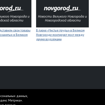
дставили свои товары
В парке «Чистые пруды» в Великом
озанятых в Великом
Новгороде монтируют мост между
двумя водоёмами
персональных данных
рсональных данных,
жет содержать материалы 16+.
ндекс Метрика».
ных данных
.