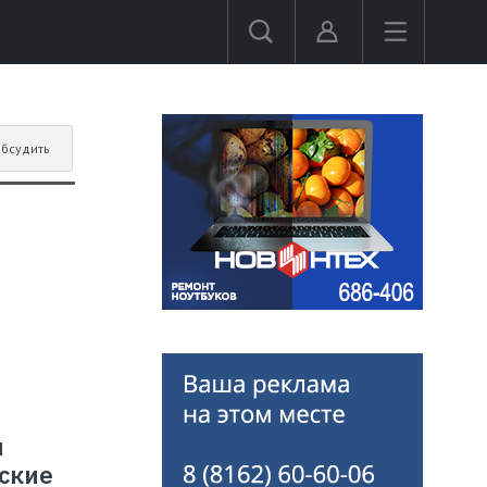
бсудить
и
еские