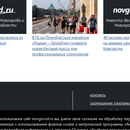
уировались из
ВТБ: на Петербургском марафоне
40 человек пре
иком
«Пушкин — Петербург» появится
на ярмарке сам
новая беговая трасса для
Новгороде
профессиональных спортсменов
контакты
размещение рекламы
политика обработки 
решена только с письменного
спользовать сайт novgorod.ru вы даете свое согласие на обработку пе
Настоящий ресурс мо
ляемую с использованием файлов cookie и метрической программы «Я
екламы.
ее подробная информация на странице
Политика обработки персональ