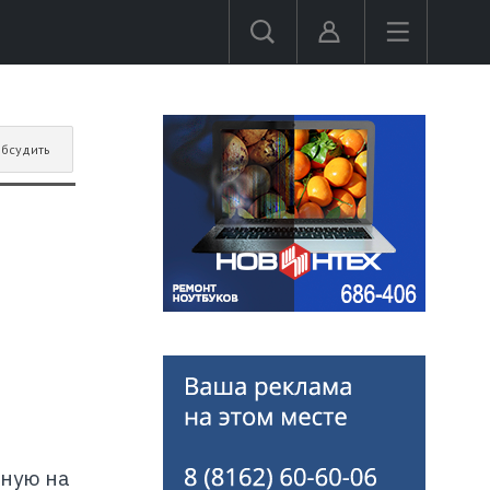
бсудить
ную на