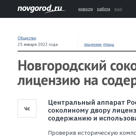
новости
работа
ещё
Общество
25 января 2022 года
лицензии
,
птицы
Новгородский сок
лицензию на соде
Центральный аппарат Ро
соколиному двору лиценз
содержанию и использов
Проверив историческую комп