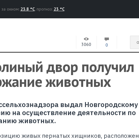
за окном:
23.8 °C
, прогноз:
23 °C
О
3060
0
олиный двор получил
ржание животных
ссельхознадзора выдал Новгородскому
ию на осуществление деятельности по
анию животных.
озицию живых пернатых хищников, расположен