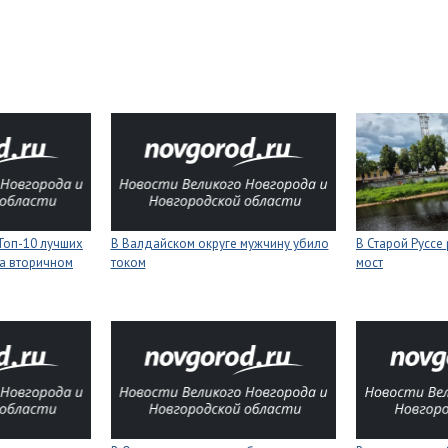
Топ-10 лучших
В Валдайском округе мужчину убило
В Старой Руссе
а вторичном
током
мост