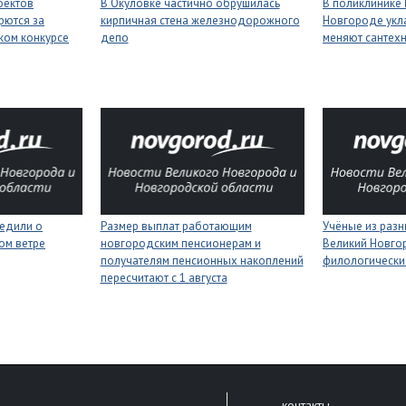
оектов
В Окуловке частично обрушилась
В поликлинике
рются за
кирпичная стена железнодорожного
Новгороде укл
ком конкурсе
депо
меняют сантех
едили о
Размер выплат работающим
Учёные из разн
ном ветре
новгородским пенсионерам и
Великий Новго
получателям пенсионных накоплений
филологически
пересчитают с 1 августа
контакты