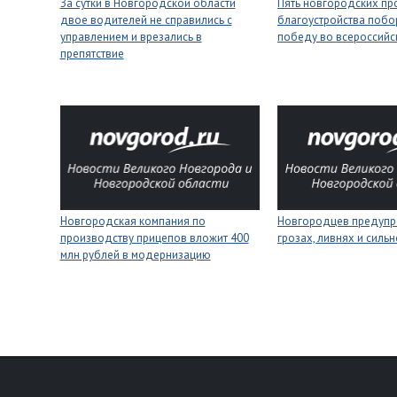
За сутки в Новгородской области
Пять новгородских пр
двое водителей не справились с
благоустройства побо
управлением и врезались в
победу во всероссийс
препятствие
Новгородская компания по
Новгородцев предупр
производству прицепов вложит 400
грозах, ливнях и силь
млн рублей в модернизацию