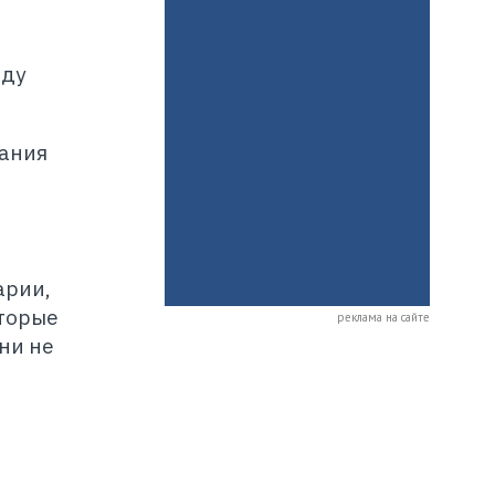
иду
жания
арии,
торые
реклама на сайте
ни не