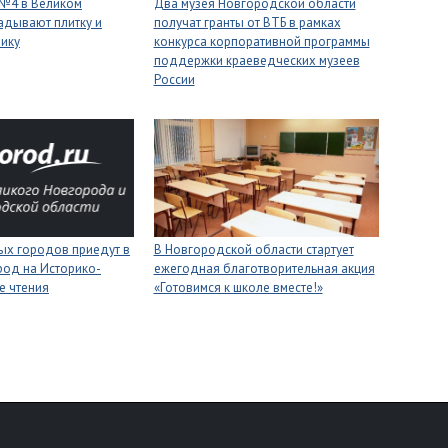
 №4 в Великом
Два музея Новгородской области
адывают плитку и
получат гранты от ВТБ в рамках
нику
конкурса корпоративной программы
поддержки краеведческих музеев
России
ых городов приедут в
В Новгородской области стартует
род на Историко-
ежегодная благотворительная акция
е чтения
«Готовимся к школе вместе!»