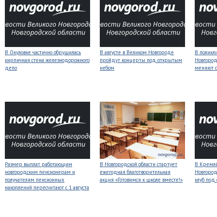
В Окуловке частично обрушилась
В августе в Великом Новгороде
В поликл
кирпичная стена железнодорожного
пройдут концерты под открытым
Новгород
депо
небом
меняют с
Размер выплат работающим
В Новгородской области стартует
В Кремлё
новгородским пенсионерам и
ежегодная благотворительная
Новгород
получателям пенсионных
акция «Готовимся к школе вместе!»
клуб под
накоплений пересчитают с 1 августа