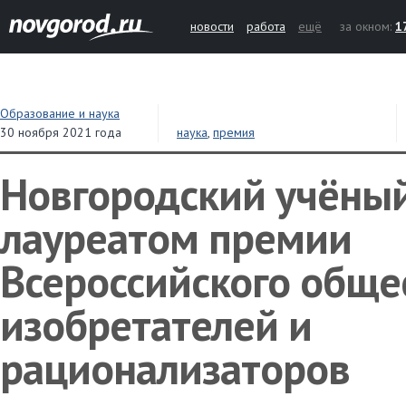
новости
работа
ещё
за окном:
1
Образование и наука
30 ноября 2021 года
наука
,
премия
Новгородский учёный
лауреатом премии
Всероссийского обще
изобретателей и
рационализаторов