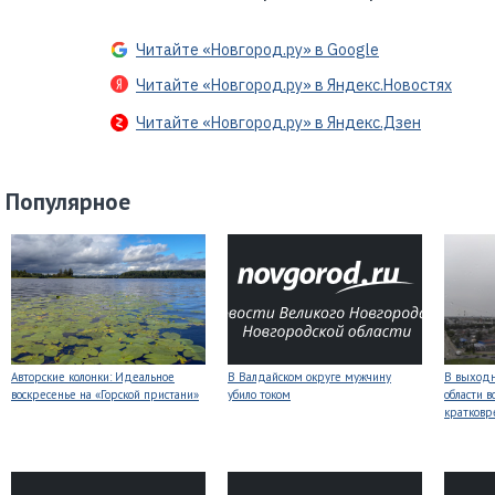
Читайте «Новгород.ру» в Google
Читайте «Новгород.ру» в Яндекс.Новостях
Читайте «Новгород.ру» в Яндекс.Дзен
Популярное
Авторские колонки: Идеальное
В Валдайском округе мужчину
В выходн
воскресенье на «Горской пристани»
убило током
области 
кратков