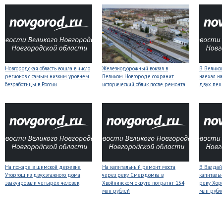
Новгородская область вошла в число
Железнодорожный вокзал в
В Велико
регионов с самым низким уровнем
Великом Новгороде сохранит
наехал н
безработицы в России
исторический облик после ремонта
двух пе
На пожаре в шимской деревне
На капитальный ремонт моста
В Валдай
Уторгош из двухэтажного дома
через реку Смердомка в
капиталь
эвакуировали четырёх человек
Хвойнинском округе потратят 154
реку Хор
млн рублей
млн рубл