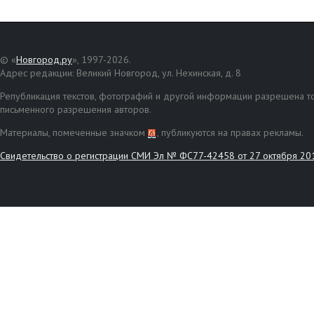
© «
Новгород.ру
», 1997-2026.
Адрес редакции: Великий Новгород, ул. Нехинская, д. 8
Републикация текстов, фотографий и другой информации разрешена то
письменного разрешения авторов.
Материалы, помеченные значком
, публикуются на правах рекламы.
Свидетельство о регистрации СМИ Эл № ФС77-42458 от 27 октября 20