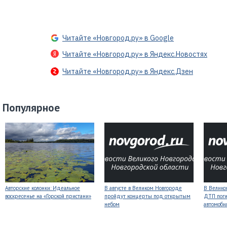
Читайте «Новгород.ру» в Google
Читайте «Новгород.ру» в Яндекс.Новостях
Читайте «Новгород.ру» в Яндекс.Дзен
Популярное
Авторские колонки: Идеальное
В августе в Великом Новгороде
В Велико
воскресенье на «Горской пристани»
пройдут концерты под открытым
ДТП поги
небом
автомоби