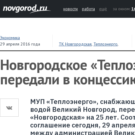
новости
работа
ещё
за окном:
1
Экономика
29 апреля 2016 года
ТК Новгородская
,
Теплоэнерго
,
концессия
Новгородское «Тепло
передали в концессию
МУП «Теплоэнерго», снабжающ
водой Великий Новгород, пере
«Новгородская» на 25 лет. Со
соглашение сегодня, 29 апрел
между администрацией Велико