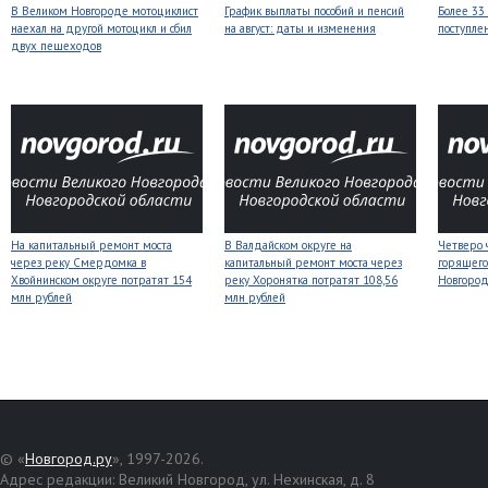
В Великом Новгороде мотоциклист
График выплаты пособий и пенсий
Более 33
наехал на другой мотоцикл и сбил
на август: даты и изменения
поступле
двух пешеходов
На капитальный ремонт моста
В Валдайском округе на
Четверо 
через реку Смердомка в
капитальный ремонт моста через
горящего
Хвойнинском округе потратят 154
реку Хоронятка потратят 108,56
Новгоро
млн рублей
млн рублей
© «
Новгород.ру
», 1997-2026.
Адрес редакции: Великий Новгород, ул. Нехинская, д. 8