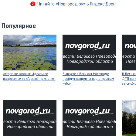
Читайте «Новгород.ру» в Яндекс.Дзен
Популярное
Авторские колонки: Идеальное
В августе в Великом Новгороде
В Велико
воскресенье на «Горской пристани»
пройдут концерты под открытым
ДТП поги
небом
автомоби