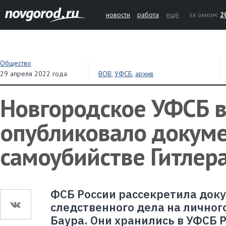
новости
работа
ещё
за окном:
2
Общество
29 апреля 2022 года
ВОВ
,
УФСБ
,
архив
Новгородское УФСБ 
опубликовало докум
самоубийстве Гитлер
ФСБ России рассекретила док
следственного дела на личног
Баура. Они хранились в УФСБ Р