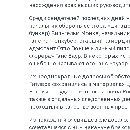
нахождения всех высших руководите
Среди свидетелей последних дней 
начальник обороны сектора «Цитаде
бункер) Вильгельм Монке, начальник
Ганс Раттенхубер, старший камерди
адъютант Отто Гюнше и личный пило
фюрера» Ганс Баур. В некоторых ис
ошибочно называют его Ганс Бауэер.
Их неоднократные допросы об обсто
Гитлера сохранились в материалах 
России, Государственного архива Р
также в отдельных следственных дел
проходили в качестве военных прест
Из показаний очевидцев следовало, 
сочетавшаяся с ним накануне брако