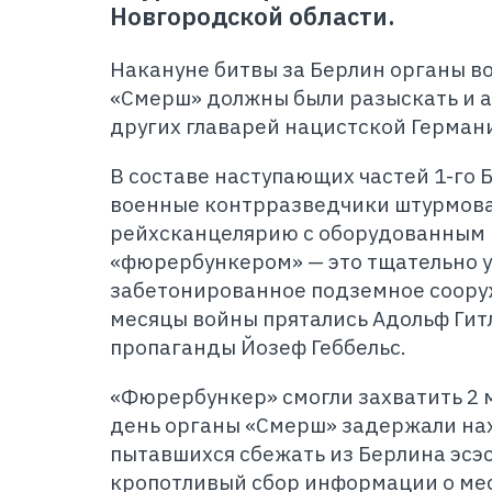
Новгородской области.
Накануне битвы за Берлин органы 
«Смерш» должны были разыскать и а
других главарей нацистской Герман
В составе наступающих частей 1-го 
военные контрразведчики штурмова
рейхсканцелярию с оборудованным 
«фюрербункером» — это тщательно 
забетонированное подземное сооруж
месяцы войны прятались Адольф Гит
пропаганды Йозеф Геббельс.
«Фюрербункер» смогли захватить 2 ма
день органы «Смерш» задержали нах
пытавшихся сбежать из Берлина эсэс
кропотливый сбор информации о ме