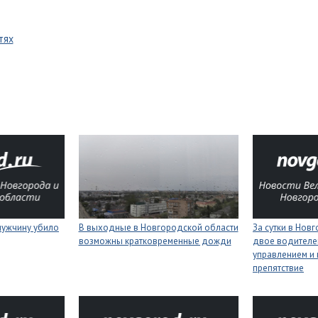
тях
мужчину убило
В выходные в Новгородской области
За сутки в Нов
возможны кратковременные дожди
двое водителей
управлением и 
препятствие