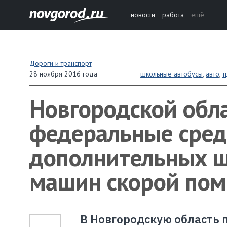
новости
работа
ещё
Дороги и транспорт
28 ноября 2016 года
школьные автобусы
,
авто
,
т
финансы
,
бюджет
Новгородской обл
федеральные средс
дополнительных ш
машин скорой по
В Новгородскую область