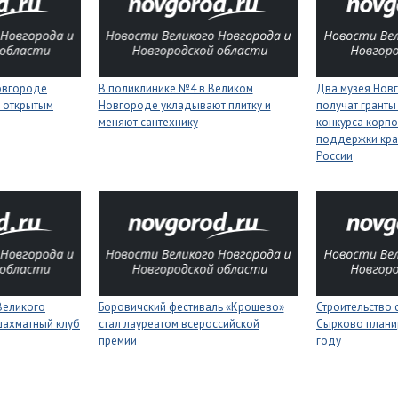
Новгороде
В поликлинике №4 в Великом
Два музея Нов
 открытым
Новгороде укладывают плитку и
получат гранты
меняют сантехнику
конкурса корп
поддержки кра
России
Великого
Боровичский фестиваль «Крошево»
Строительство 
шахматный клуб
стал лауреатом всероссийской
Сырково планир
премии
году