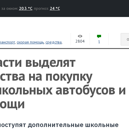
за окном:
20.3 °C
, прогноз:
24 °C
О
2804
1
ранспорт
,
скорая помощь
,
средства
,
асти выделят
тва на покупку
кольных автобусов и
мощи
 поступят дополнительные школьные