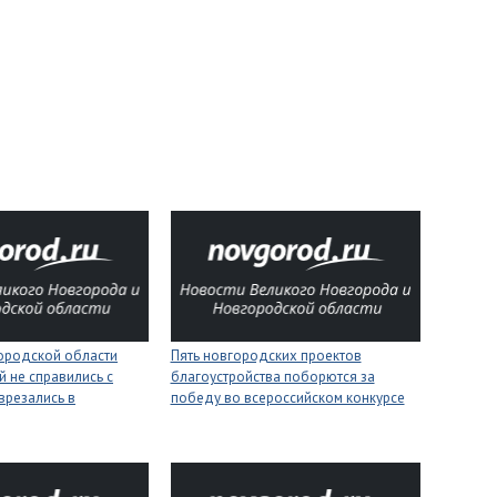
городской области
Пять новгородских проектов
 не справились с
благоустройства поборются за
врезались в
победу во всероссийском конкурсе