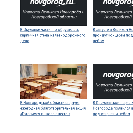
В Окуловке частично обрушилась
В августе в Великом 
кирпичная стена железнодорожного
пройдут концерты под
депо
небом
В Новгородской области стартует
В Кремлёвском парке 
ежегодная благотворительная акция
Новгорода появился 
«Готовимся к школе вместе!»
под открытым небом