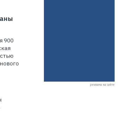
саны
я 900
ская
остью
 нового
реклама на сайте
н
4