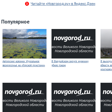
Читайте «Новгород.ру» в Яндекс.Дзен
Популярное
Авторские колонки: Идеальное
В Валдайском округе мужчину
В выходн
воскресенье на «Горской пристани»
убило током
области 
кратков