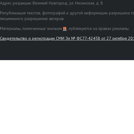
Адрес редакции: Великий Новгород, ул. Нехинская, д. 8
Републикация текстов, фотографий и другой информации разрешена то
письменного разрешения авторов.
Материалы, помеченные значком
, публикуются на правах рекламы.
Свидетельство о регистрации СМИ Эл № ФС77-42458 от 27 октября 20