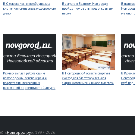
В Окуловке частично обрушилась
В августе в Великом Новгороде
В поликл
кирпичная стена железнодорожного
пройдут концерты под открытым
Новгород
депо
небом
меняют с
Размер выплат работающим
В Новгородской области стартует
В Кремлё
новгородским пенсионерам и
ежегодная благотворительная
Новгород
получателям пенсионных
акция «Готовимся к школе вместе!»
клуб под
накоплений пересчитают с 1 августа
© «
Новгород.ру
», 1997-2026.