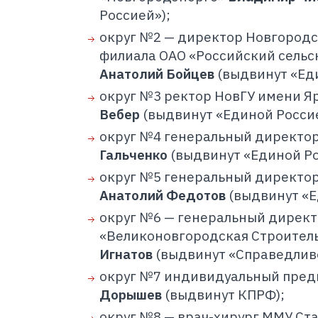
Россией»);
округ №2 — директор Новгородс
филиала ОАО «Российский сельс
Анатолий Бойцев
(выдвинут «Еди
округ №3 ректор НовГУ имени Я
Вебер
(выдвинут «Единой Россие
округ №4 генеральный директор
Гальченко
(выдвинут «Единой Ро
округ №5 генеральный директо
Анатолий Федотов
(выдвинут «Е
округ №6 — генеральный дирек
«Великоновгородская Строител
Игнатов
(выдвинут «Справедливо
округ №7 индивидуальный пре
Дорышев
(выдвинут КПРФ);
округ №8 — врач-хирург ММУ Ст