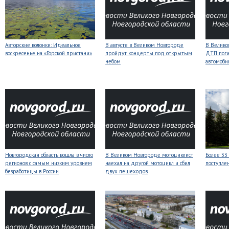
Авторские колонки: Идеальное
В августе в Великом Новгороде
В Велико
воскресенье на «Горской пристани»
пройдут концерты под открытым
ДТП поги
небом
автомоби
Новгородская область вошла в число
В Великом Новгороде мотоциклист
Более 33
регионов с самым низким уровнем
наехал на другой мотоцикл и сбил
поступле
безработицы в России
двух пешеходов