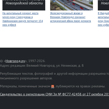
На капитальный ремонт моста
Железнодорожный вокзал в
В Валдай
через реку Смердомка в
Великом Новгороде сохранит
капиталь
Хвойнинском округе потратят 154
исторический облик после ремонта
реку Хор
млн рублей
млн рубл
© «
Новгород.ру
», 1997-2026.
Адрес редакции: Великий Новгород, ул. Нехинская, д. 8
Републикация текстов, фотографий и другой информации разрешена то
письменного разрешения авторов.
Материалы, помеченные значком
, публикуются на правах рекламы.
Свидетельство о регистрации СМИ Эл № ФС77-42458 от 27 октября 20