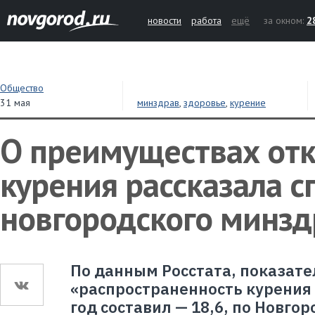
новости
работа
ещё
за окном:
2
Общество
31 мая
минздрав
,
здоровье
,
курение
О преимуществах отк
курения рассказала с
новгородского минзд
По данным Росстата, показате
«распространенность курения 
год составил — 18,6, по Новгор