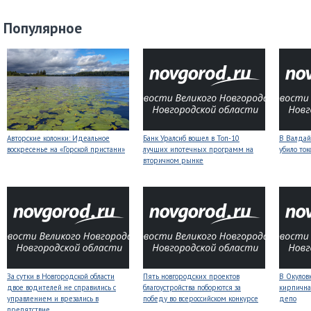
Популярное
Авторские колонки: Идеальное
Банк Уралсиб вошел в Топ-10
В Валдай
воскресенье на «Горской пристани»
лучших ипотечных программ на
убило то
вторичном рынке
За сутки в Новгородской области
Пять новгородских проектов
В Окулов
двое водителей не справились с
благоустройства поборются за
кирпична
управлением и врезались в
победу во всероссийском конкурсе
депо
препятствие