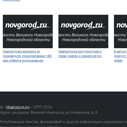
Новгородская компания по
Новгородцев предупредили о
В август
производству прицепов вложит 400
грозах, ливнях и сильном ветре
пройдут
млн рублей в модернизацию
небом
© «
Новгород.ру
», 1997-2026.
Адрес редакции: Великий Новгород, ул. Нехинская, д. 8
Републикация текстов, фотографий и другой информации разрешена то